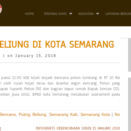
HOME
TENTANG KAMI
KEGIATAN
LAPORAN BENCA
ELIUNG DI KOTA SEMARANG
o
| on January 15, 2018
ar pukul 22.00 WIB telah terjadi bencana pohon tumbang di RT 10 RW
n oleh curah hujan deras dan disertai angin kencang. Pohon yang
pak Supardi Petruk (51) dan bagian dapur rumah Bapak Jumian (72).
korban jiwa nihil. BPBD kota Semarang melakukan assessment pada
 Bencana
,
Puting Beliung
,
Semarang Kab
,
Semarang Kota
|
No
g
INFOGRAFIS KEBENCANAAN SENIN 15 JANUARI 2018