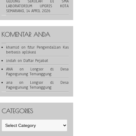
GEDUNG SEKOLAH DI SMA
LABORATORIUM UPGRIS KOTA
SEMARANG, 14 APRIL 2026
KOMENTAR ANDA
khamid
on
fitur Pengendalian Kas
berbasis aplikasi
indah
on
Daftar Pejabat
ANA
on
Longsor di Desa
Pagergunung Temanggung
ana
on
Longsor di Desa
Pagergunung Temanggung
CATEGORIES
Categories