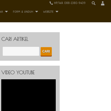
HP/WA 088-1380-9409
NA
FORM & UNDUH
WEBSITE
CARI ARTIKEL
VIDEO YOUTUBE