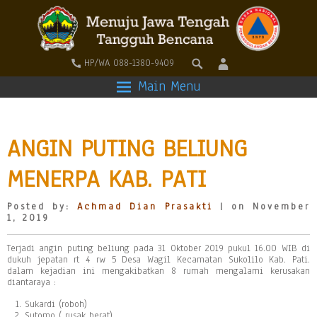
HP/WA 088-1380-9409
Main Menu
ANGIN PUTING BELIUNG
MENERPA KAB. PATI
Posted by:
Achmad Dian Prasakti
| on November
1, 2019
Terjadi angin puting beliung pada 31 Oktober 2019 pukul 16.00 WIB di
dukuh jepatan rt 4 rw 5 Desa Wagil Kecamatan Sukolilo Kab. Pati.
dalam kejadian ini mengakibatkan 8 rumah mengalami kerusakan
diantaraya :
Sukardi (roboh)
Sutomo ( rusak berat)