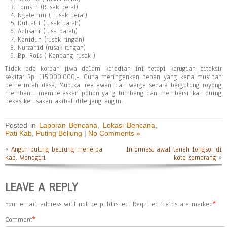
Tomsin (Rusak berat)
Ngatemin ( rusak berat)
Dullatif (rusak parah)
Achsani (rusa parah)
Kanidun (rusak ringan)
Nurzahid (rusak ringan)
Bp. Rois ( Kandang rusak )
Tidak ada korban jiwa dalam kejadian ini tetapi kerugian ditaksir
sekitar Rp. 115.000.000,-. Guna meringankan beban yang kena musibah
pemerintah desa, Mupika, realawan dan warga secara bergotong royong
membantu membereskan pohon yang tumbang dan membersihkan puing
bekas kerusakan akibat diterjang angin.
Posted in
Laporan Bencana
,
Lokasi Bencana
,
Pati Kab
,
Puting Beliung
|
No Comments »
«
Angin puting beliung menerpa
Informasi awal tanah longsor di
Kab. Wonogiri
kota semarang
»
LEAVE A REPLY
Your email address will not be published.
Required fields are marked
*
Comment
*