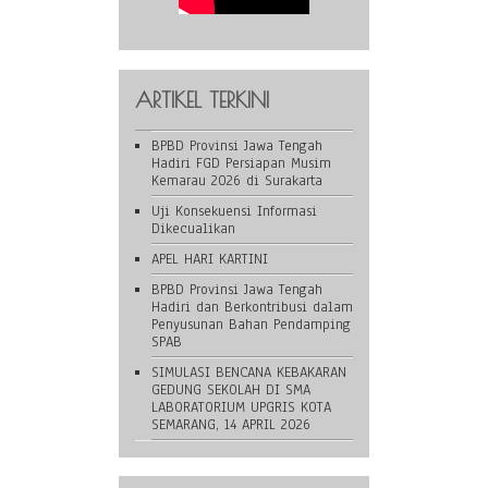
ARTIKEL TERKINI
BPBD Provinsi Jawa Tengah
Hadiri FGD Persiapan Musim
Kemarau 2026 di Surakarta
Uji Konsekuensi Informasi
Dikecualikan
APEL HARI KARTINI
BPBD Provinsi Jawa Tengah
Hadiri dan Berkontribusi dalam
Penyusunan Bahan Pendamping
SPAB
SIMULASI BENCANA KEBAKARAN
GEDUNG SEKOLAH DI SMA
LABORATORIUM UPGRIS KOTA
SEMARANG, 14 APRIL 2026