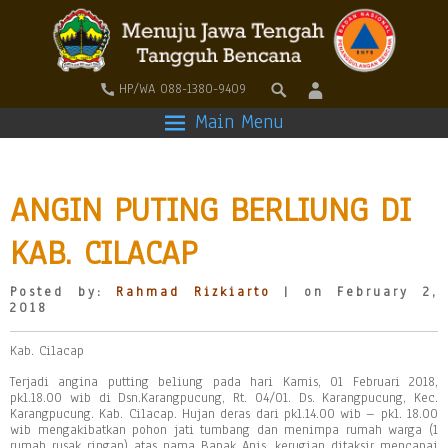
HP/WA 088-1380-9409
Main Menu
ANGIN PUTING BERLIUNG DI
KAB. CILACAP
Posted by:
Rahmad Rizkiarto
| on February 2,
2018
Kab. Cilacap
Terjadi angina putting beliung pada hari Kamis, 01 Februari 2018,
pkl.18.00 wib di Dsn.Karangpucung, Rt. 04/01. Ds. Karangpucung, Kec.
Karangpucung. Kab. Cilacap. Hujan deras dari pkl.14.00 wib – pkl. 18.00
wib mengakibatkan pohon jati tumbang dan menimpa rumah warga (1
rumah rusak ringan) atas nama Bapak Anis, kerugian ditaksir mencapai