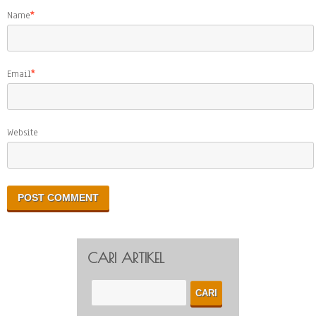
Name
*
Email
*
Website
CARI ARTIKEL