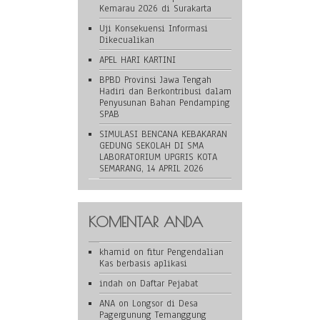
Kemarau 2026 di Surakarta
Uji Konsekuensi Informasi
Dikecualikan
APEL HARI KARTINI
BPBD Provinsi Jawa Tengah
Hadiri dan Berkontribusi dalam
Penyusunan Bahan Pendamping
SPAB
SIMULASI BENCANA KEBAKARAN
GEDUNG SEKOLAH DI SMA
LABORATORIUM UPGRIS KOTA
SEMARANG, 14 APRIL 2026
KOMENTAR ANDA
khamid
on
fitur Pengendalian
Kas berbasis aplikasi
indah
on
Daftar Pejabat
ANA
on
Longsor di Desa
Pagergunung Temanggung