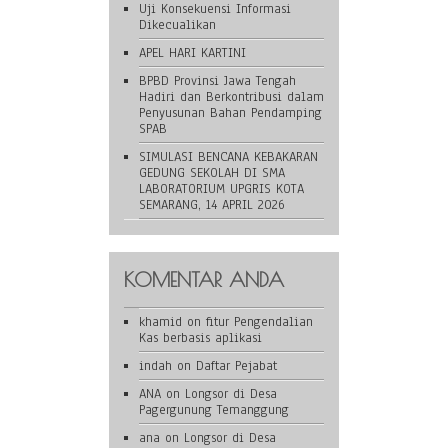
Uji Konsekuensi Informasi
Dikecualikan
APEL HARI KARTINI
BPBD Provinsi Jawa Tengah
Hadiri dan Berkontribusi dalam
Penyusunan Bahan Pendamping
SPAB
SIMULASI BENCANA KEBAKARAN
GEDUNG SEKOLAH DI SMA
LABORATORIUM UPGRIS KOTA
SEMARANG, 14 APRIL 2026
KOMENTAR ANDA
khamid
on
fitur Pengendalian
Kas berbasis aplikasi
indah
on
Daftar Pejabat
ANA
on
Longsor di Desa
Pagergunung Temanggung
ana
on
Longsor di Desa