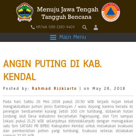
HP/WA 088-1380-9409
Main Menu
ANGIN PUTING DI KAB.
KENDAL
Posted by:
Rahmad Rizkiarto
| on May 28, 2018
Pada hari Sabtu 26 Mei 2018 pukul 20.50 WIB terjadi hujan lebat
mengakibatkan pohon jenis flamboyan / waru doyong karena berada di
perengan berdiameter kurang lebih 100 cm tumbang, didaerah hutan
lindung ikut Desa Watudono Kecamatan Pageruyung, dan Tim sampai
lokasi pukul 21.25 WIB selanjutnya ditindaklanjuti dengan menugaskan
satu tim SATGAS PB BPBD Kabupaten Kendal untuk melakukan evakuasi
dan pembersihan pohon yang tumbang. Evakuasi selesai dilakukan
sampai 22.30 WIB.