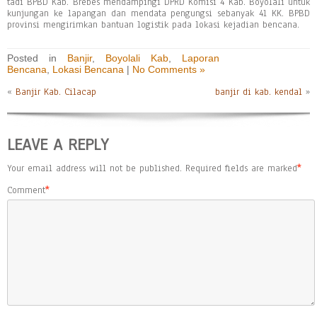
tadi BPBD Kab. Brebes mendampingi DPRD Komisi 4 Kab. Boyolali untuk
kunjungan ke lapangan dan mendata pengungsi sebanyak 41 KK. BPBD
provinsi mengirimkan bantuan logistik pada lokasi kejadian bencana.
Posted in
Banjir
,
Boyolali Kab
,
Laporan
Bencana
,
Lokasi Bencana
|
No Comments »
«
Banjir Kab. Cilacap
banjir di kab. kendal
»
LEAVE A REPLY
Your email address will not be published.
Required fields are marked
*
Comment
*