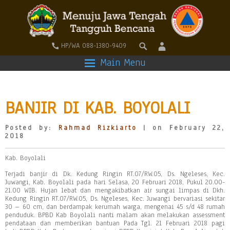
HP/WA 088-1380-9409
Main Menu
BANJIR DI KAB. BOYOLALI
Posted by:
Rahmad Rizkiarto
| on February 22,
2018
Kab. Boyolali
Terjadi banjir di Dk. Kedung Ringin RT.07/RW.05, Ds. Ngeleses, Kec.
Juwangi, Kab. Boyolali pada hari Selasa, 20 Februari 2018, Pukul 20.00-
21.00 WIB. Hujan lebat dan mengakibatkan air sungai limpas di Dkh.
Kedung Ringin RT.07/RW.05, Ds. Ngeleses, Kec. Juwangi bervariasi sekitar
30 – 60 cm, dan berdampak kerumah warga, mengenai 45 s/d 48 rumah
penduduk. BPBD Kab Boyolali nanti malam akan melakukan assessment
pendataan dan memberikan bantuan Pada Tgl. 21 Februari 2018 pagi