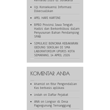
Kemarau 2026 di Surakarta
Uji Konsekuensi Informasi
Dikecualikan
APEL HARI KARTINI
BPBD Provinsi Jawa Tengah
Hadiri dan Berkontribusi dalam
Penyusunan Bahan Pendamping
SPAB
SIMULASI BENCANA KEBAKARAN
GEDUNG SEKOLAH DI SMA
LABORATORIUM UPGRIS KOTA
SEMARANG, 14 APRIL 2026
KOMENTAR ANDA
khamid
on
fitur Pengendalian
Kas berbasis aplikasi
indah
on
Daftar Pejabat
ANA
on
Longsor di Desa
Pagergunung Temanggung