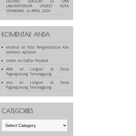
GEDUNG SEKOLAH DI SMA
LABORATORIUM UPGRIS KOTA
SEMARANG, 14 APRIL 2026
KOMENTAR ANDA
khamid
on
fitur Pengendalian Kas
berbasis aplikasi
indah
on
Daftar Pejabat
ANA
on
Longsor di Desa
Pagergunung Temanggung
ana
on
Longsor di Desa
Pagergunung Temanggung
CATEGORIES
Categories