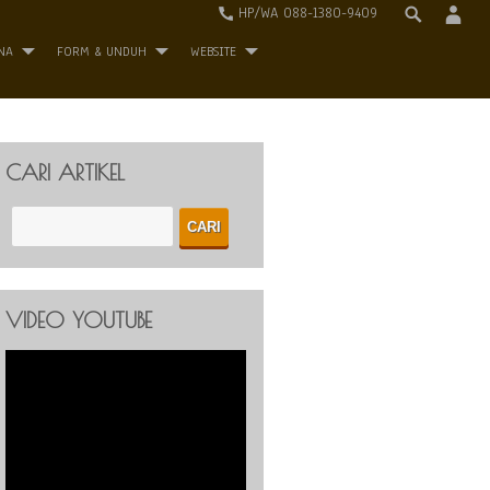
HP/WA 088-1380-9409
NA
FORM & UNDUH
WEBSITE
CARI ARTIKEL
VIDEO YOUTUBE