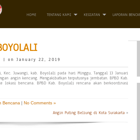
HOME
TENTANG KAMI
KEGIATAN
LAPORAN BENCA
BOYOLALI
o
| on January 22, 2019
i, Kec. Juwangi, kab. Boyolali pada hari Minggu, Tanggal 13 Januari
dengan angin kencang. Mengakibatkan terputusnya jembatan. BPBD Kab.
e lokasi bencana. BPBD Kab. Boyolali rencana akan berkoordinasi
n Bencana
|
No Comments »
Angin Puting Beliung di Kota Surakarta
»