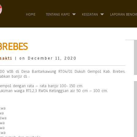
HOME
TENTANG KAMI
KEGIATAN
LAPORAN BENCA
BREBES
sakti
| on December 11, 2020
.00 WIB di Desa Bantarkawung RT04/01 Dukuh Gempol Kab. Brebes.
bkan banjir di :
mpol dengan rata – rata banjir 100- 150 cm.
ukiman warga RT1,2,3 RW04 Ketinggian air 50 cm – 100 cm.
iwa
wa
Jiwa
iwa
iwa
iwa