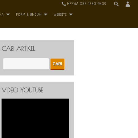
HP/WA 088-1380-9409
NA
FORM & UNDUH
WEBSITE
CARI ARTIKEL
VIDEO YOUTUBE