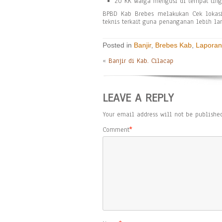
20 KK warga mengusi di tempat tin
BPBD Kab Brebes melakukan Cek lokasi 
teknis terkait guna penanganan lebih lan
Posted in
Banjir
,
Brebes Kab
,
Laporan
«
Banjir di Kab. Cilacap
LEAVE A REPLY
Your email address will not be published
Comment
*