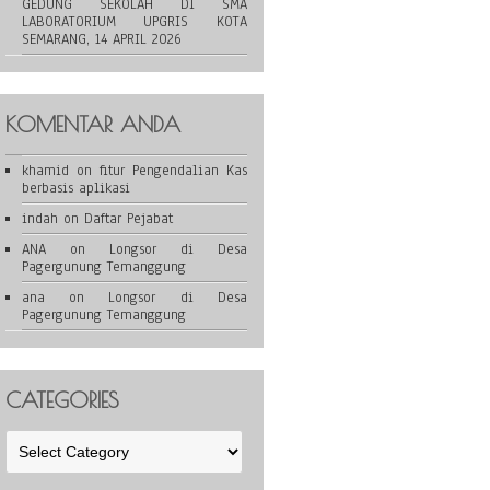
GEDUNG SEKOLAH DI SMA
LABORATORIUM UPGRIS KOTA
SEMARANG, 14 APRIL 2026
KOMENTAR ANDA
khamid
on
fitur Pengendalian Kas
berbasis aplikasi
indah
on
Daftar Pejabat
ANA
on
Longsor di Desa
Pagergunung Temanggung
ana
on
Longsor di Desa
Pagergunung Temanggung
CATEGORIES
Categories