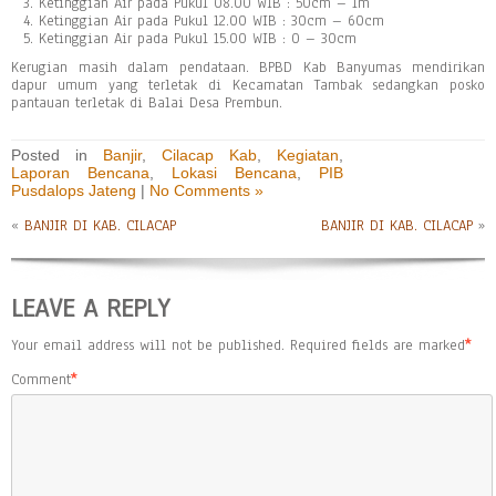
Ketinggian Air pada Pukul 08.00 WIB : 50cm – 1m
Ketinggian Air pada Pukul 12.00 WIB : 30cm – 60cm
Ketinggian Air pada Pukul 15.00 WIB : 0 – 30cm
Kerugian masih dalam pendataan. BPBD Kab Banyumas mendirikan
dapur umum yang terletak di Kecamatan Tambak sedangkan posko
pantauan terletak di Balai Desa Prembun.
Posted in
Banjir
,
Cilacap Kab
,
Kegiatan
,
Laporan Bencana
,
Lokasi Bencana
,
PIB
Pusdalops Jateng
|
No Comments »
«
BANJIR DI KAB. CILACAP
BANJIR DI KAB. CILACAP
»
LEAVE A REPLY
Your email address will not be published.
Required fields are marked
*
Comment
*