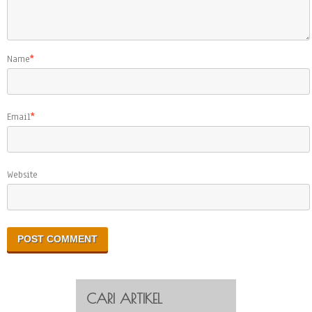
Name
*
Email
*
Website
CARI ARTIKEL