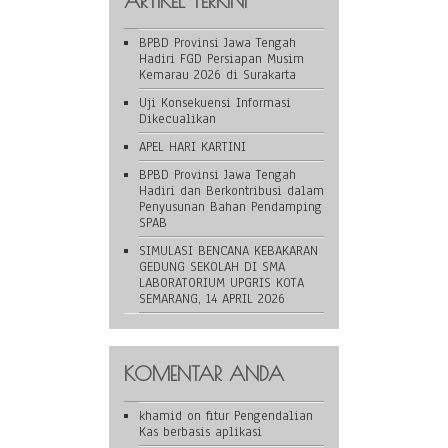
ARTIKEL TERKINI
BPBD Provinsi Jawa Tengah
Hadiri FGD Persiapan Musim
Kemarau 2026 di Surakarta
Uji Konsekuensi Informasi
Dikecualikan
APEL HARI KARTINI
BPBD Provinsi Jawa Tengah
Hadiri dan Berkontribusi dalam
Penyusunan Bahan Pendamping
SPAB
SIMULASI BENCANA KEBAKARAN
GEDUNG SEKOLAH DI SMA
LABORATORIUM UPGRIS KOTA
SEMARANG, 14 APRIL 2026
KOMENTAR ANDA
khamid
on
fitur Pengendalian
Kas berbasis aplikasi