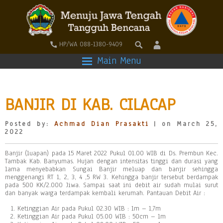
HP/WA 088-1380-9409
Main Menu
BANJIR DI KAB. CILACAP
Posted by:
Achmad Dian Prasakti
| on March 25,
2022
Banjir (luapan) pada 15 Maret 2022 Pukul 01.00 WIB di Ds. Prembun Kec.
Tambak Kab. Banyumas. Hujan dengan intensitas tinggi dan durasi yang
lama menyebabkan Sungai Banjir meluap dan banjir sehingga
menggenangi RT 1, 2, 3, 4 ,5 RW 3. Kehingga banjir tersebut berdampak
pada 500 KK/2.000 Jiwa. Sampai saat ini debit air sudah mulai surut
dan banyak warga terdampak kembali kerumah. Pantauan Debit Air :
Ketinggian Air pada Pukul 02.30 WIB : 1m – 1,7m
Ketinggian Air pada Pukul 05.00 WIB : 50cm – 1m