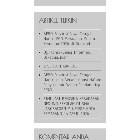
ARTIKEL TERKINI
BPBD Provinsi Jawa Tengah
Hadiri FGD Persiapan Musim
Kemarau 2026 di Surakarta
Uji Konsekuensi Informasi
Dikecualikan
APEL HARI KARTINI
BPBD Provinsi Jawa Tengah
Hadiri dan Berkontribusi dalam
Penyusunan Bahan Pendamping
SPAB
SIMULASI BENCANA KEBAKARAN
GEDUNG SEKOLAH DI SMA
LABORATORIUM UPGRIS KOTA
SEMARANG, 14 APRIL 2026
KOMENTAR ANDA