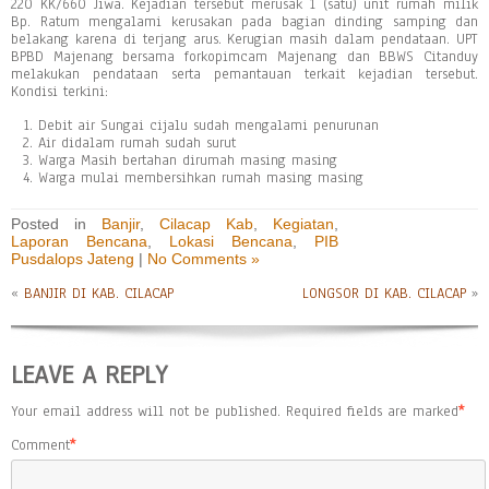
220 KK/660 Jiwa. Kejadian tersebut merusak 1 (satu) unit rumah milik
Bp. Ratum mengalami kerusakan pada bagian dinding samping dan
belakang karena di terjang arus. Kerugian masih dalam pendataan. UPT
BPBD Majenang bersama forkopimcam Majenang dan BBWS Citanduy
melakukan pendataan serta pemantauan terkait kejadian tersebut.
Kondisi terkini:
Debit air Sungai cijalu sudah mengalami penurunan
Air didalam rumah sudah surut
Warga Masih bertahan dirumah masing masing
Warga mulai membersihkan rumah masing masing
Posted in
Banjir
,
Cilacap Kab
,
Kegiatan
,
Laporan Bencana
,
Lokasi Bencana
,
PIB
Pusdalops Jateng
|
No Comments »
«
BANJIR DI KAB. CILACAP
LONGSOR DI KAB. CILACAP
»
LEAVE A REPLY
Your email address will not be published.
Required fields are marked
*
Comment
*