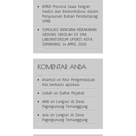
BPBD Provinsi Jawa Tengah
Hadiri dan Berkontribusi dalam
Penyusunan Bahan Pendamping
SPAB
SIMULASI BENCANA KEBAKARAN
GEDUNG SEKOLAH DI SMA
LABORATORIUM UPGRIS KOTA
SEMARANG, 14 APRIL 2026
KOMENTAR ANDA
khamid
on
fitur Pengendalian
Kas berbasis aplikasi
indah
on
Daftar Pejabat
ANA
on
Longsor di Desa
Pagergunung Temanggung
ana
on
Longsor di Desa
Pagergunung Temanggung