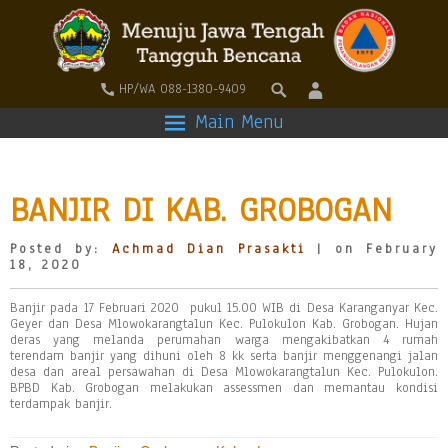
HP/WA 088-1380-9409
Main Menu
BANJIR DI KAB. GROBOGAN
Posted by:
Achmad Dian Prasakti
| on February
18, 2020
Banjir pada 17 Februari 2020 pukul 15.00 WIB di Desa Karanganyar Kec.
Geyer dan Desa Mlowokarangtalun Kec. Pulokulon Kab. Grobogan. Hujan
deras yang melanda perumahan warga mengakibatkan 4 rumah
terendam banjir yang dihuni oleh 8 kk serta banjir menggenangi jalan
desa dan areal persawahan di Desa Mlowokarangtalun Kec. Pulokulon.
BPBD Kab. Grobogan melakukan assessmen dan memantau kondisi
terdampak banjir.