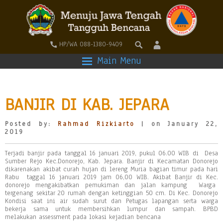
HP/WA 088-1380-9409
Main Menu
BANJIR DI KAB. JEPARA
Posted by:
Rahmad Rizkiarto
| on January 22,
2019
Terjadi banjir pada tanggal 16 januari 2019, pukul 06.00 WIB di Desa
Sumber Rejo Kec.Donorejo, Kab. Jepara. Banjir di Kecamatan Donorejo
dikarenakan akibat curah hujan di lereng Muria bagian timur pada hari
Rabu taggal 16 januari 2019 jam 06,00 WIB. Akibat Banjir di Kec.
donorejo mengakibatkan pemukiman dan jalan kampung Warga
tergenang sekitar 20 rumah dengan ketinggian 50 cm. Di Kec. Donorejo
Kondisi saat ini air sudah surut dan Petugas lapangan serta warga
bekerja sama untuk membersihkan lumpur dan sampah. BPBD
melakukan assessment pada lokasi kejadian bencana