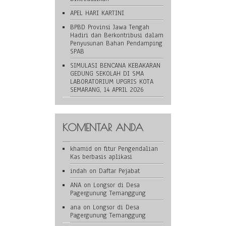
APEL HARI KARTINI
BPBD Provinsi Jawa Tengah
Hadiri dan Berkontribusi dalam
Penyusunan Bahan Pendamping
SPAB
SIMULASI BENCANA KEBAKARAN
GEDUNG SEKOLAH DI SMA
LABORATORIUM UPGRIS KOTA
SEMARANG, 14 APRIL 2026
KOMENTAR ANDA
khamid
on
fitur Pengendalian
Kas berbasis aplikasi
indah
on
Daftar Pejabat
ANA
on
Longsor di Desa
Pagergunung Temanggung
ana
on
Longsor di Desa
Pagergunung Temanggung