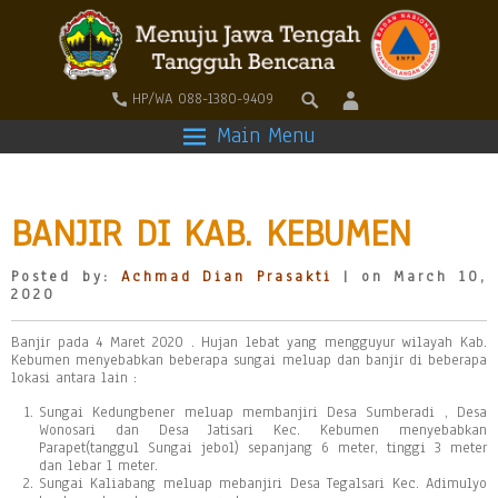
HP/WA 088-1380-9409
Main Menu
BANJIR DI KAB. KEBUMEN
Posted by:
Achmad Dian Prasakti
| on March 10,
2020
Banjir pada 4 Maret 2020 . Hujan lebat yang mengguyur wilayah Kab.
Kebumen menyebabkan beberapa sungai meluap dan banjir di beberapa
lokasi antara lain :
Sungai Kedungbener meluap membanjiri Desa Sumberadi , Desa
Wonosari dan Desa Jatisari Kec. Kebumen menyebabkan
Parapet(tanggul Sungai jebol) sepanjang 6 meter, tinggi 3 meter
dan lebar 1 meter.
Sungai Kaliabang meluap mebanjiri Desa Tegalsari Kec. Adimulyo