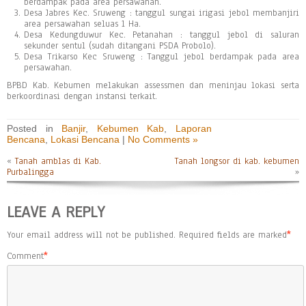
berdampak pada area persawahan.
Desa Jabres Kec. Sruweng : tanggul sungai irigasi jebol membanjiri
area persawahan seluas 1 Ha.
Desa Kedungduwur Kec. Petanahan : tanggul jebol di saluran
sekunder sentul (sudah ditangani PSDA Probolo).
Desa Trikarso Kec Sruweng : Tanggul jebol berdampak pada area
persawahan.
BPBD Kab. Kebumen melakukan assessmen dan meninjau lokasi serta
berkoordinasi dengan instansi terkait.
Posted in
Banjir
,
Kebumen Kab
,
Laporan
Bencana
,
Lokasi Bencana
|
No Comments »
«
Tanah amblas di Kab.
Tanah longsor di kab. kebumen
Purbalingga
»
LEAVE A REPLY
Your email address will not be published.
Required fields are marked
*
Comment
*