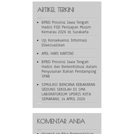
ARTIKEL TERKINI
BPBD Provinsi Jawa Tengah
Hadiri FGD Persiapan Musim
Kemarau 2026 di Surakarta
Uji Konsekuensi Informasi
Dikecualikan
APEL HARI KARTINI
BPBD Provinsi Jawa Tengah
Hadiri dan Berkontribusi dalam
Penyusunan Bahan Pendamping
SPAB
SIMULASI BENCANA KEBAKARAN
GEDUNG SEKOLAH DI SMA
LABORATORIUM UPGRIS KOTA
SEMARANG, 14 APRIL 2026
KOMENTAR ANDA