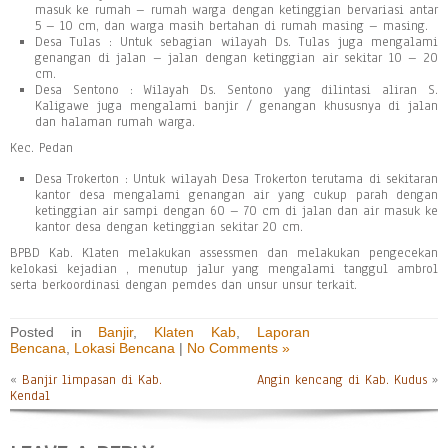
masuk ke rumah – rumah warga dengan ketinggian bervariasi antar
5 – 10 cm, dan warga masih bertahan di rumah masing – masing.
Desa Tulas : Untuk sebagian wilayah Ds. Tulas juga mengalami
genangan di jalan – jalan dengan ketinggian air sekitar 10 – 20
cm.
Desa Sentono : Wilayah Ds. Sentono yang dilintasi aliran S.
Kaligawe juga mengalami banjir / genangan khususnya di jalan
dan halaman rumah warga.
Kec. Pedan
Desa Trokerton : Untuk wilayah Desa Trokerton terutama di sekitaran
kantor desa mengalami genangan air yang cukup parah dengan
ketinggian air sampi dengan 60 – 70 cm di jalan dan air masuk ke
kantor desa dengan ketinggian sekitar 20 cm.
BPBD Kab. Klaten melakukan assessmen dan melakukan pengecekan
kelokasi kejadian , menutup jalur yang mengalami tanggul ambrol
serta berkoordinasi dengan pemdes dan unsur unsur terkait.
Posted in
Banjir
,
Klaten Kab
,
Laporan
Bencana
,
Lokasi Bencana
|
No Comments »
«
Banjir limpasan di Kab.
Angin kencang di Kab. Kudus
»
Kendal