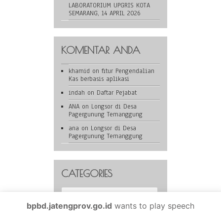
LABORATORIUM UPGRIS KOTA
SEMARANG, 14 APRIL 2026
KOMENTAR ANDA
khamid
on
fitur Pengendalian
Kas berbasis aplikasi
indah
on
Daftar Pejabat
ANA
on
Longsor di Desa
Pagergunung Temanggung
ana
on
Longsor di Desa
Pagergunung Temanggung
CATEGORIES
Categories
bpbd.jatengprov.go.id
wants to play speech