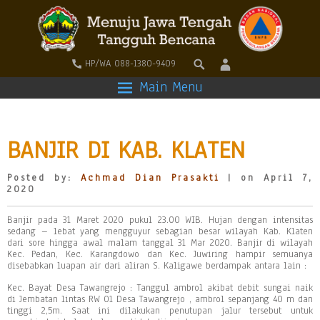
HP/WA 088-1380-9409
Main Menu
BANJIR DI KAB. KLATEN
Posted by:
Achmad Dian Prasakti
| on April 7,
2020
Banjir pada 31 Maret 2020 pukul 23.00 WIB. Hujan dengan intensitas
sedang – lebat yang mengguyur sebagian besar wilayah Kab. Klaten
dari sore hingga awal malam tanggal 31 Mar 2020. Banjir di wilayah
Kec. Pedan, Kec. Karangdowo dan Kec. Juwiring hampir semuanya
disebabkan luapan air dari aliran S. Kaligawe berdampak antara lain :
Kec. Bayat Desa Tawangrejo : Tanggul ambrol akibat debit sungai naik
di Jembatan lintas RW 01 Desa Tawangrejo , ambrol sepanjang 40 m dan
tinggi 2,5m. Saat ini dilakukan penutupan jalur tersebut untuk