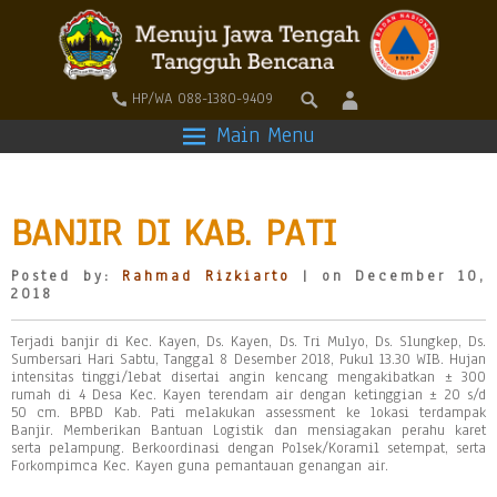
HP/WA 088-1380-9409
Main Menu
BANJIR DI KAB. PATI
Posted by:
Rahmad Rizkiarto
| on December 10,
2018
Terjadi banjir di Kec. Kayen, Ds. Kayen, Ds. Tri Mulyo, Ds. Slungkep, Ds.
Sumbersari Hari Sabtu, Tanggal 8 Desember 2018, Pukul 13.30 WIB. Hujan
intensitas tinggi/lebat disertai angin kencang mengakibatkan ± 300
rumah di 4 Desa Kec. Kayen terendam air dengan ketinggian ± 20 s/d
50 cm. BPBD Kab. Pati melakukan assessment ke lokasi terdampak
Banjir. Memberikan Bantuan Logistik dan mensiagakan perahu karet
serta pelampung. Berkoordinasi dengan Polsek/Koramil setempat, serta
Forkompimca Kec. Kayen guna pemantauan genangan air.