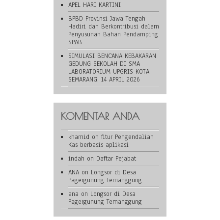
APEL HARI KARTINI
BPBD Provinsi Jawa Tengah
Hadiri dan Berkontribusi dalam
Penyusunan Bahan Pendamping
SPAB
SIMULASI BENCANA KEBAKARAN
GEDUNG SEKOLAH DI SMA
LABORATORIUM UPGRIS KOTA
SEMARANG, 14 APRIL 2026
KOMENTAR ANDA
khamid
on
fitur Pengendalian
Kas berbasis aplikasi
indah
on
Daftar Pejabat
ANA
on
Longsor di Desa
Pagergunung Temanggung
ana
on
Longsor di Desa
Pagergunung Temanggung