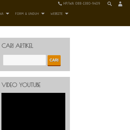
HP/WA 088-1380-9409
NA
FORM & UNDUH
WEBSITE
CARI ARTIKEL
VIDEO YOUTUBE