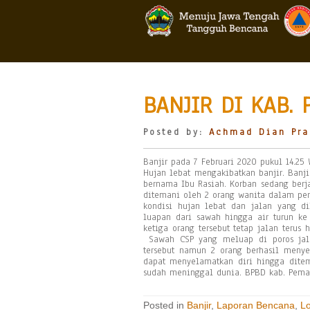
BANJIR DI KAB.
Posted by:
Achmad Dian Pra
Banjir pada 7 Februari 2020 pukul 14.2
Hujan lebat mengakibatkan banjir. Banj
bernama Ibu Rasiah. Korban sedang ber
ditemani oleh 2 orang wanita dalam per
kondisi hujan lebat dan jalan yang d
luapan dari sawah hingga air turun ke
ketiga orang tersebut tetap jalan teru
Sawah CSP yang meluap di poros jala
tersebut namun 2 orang berhasil menye
dapat menyelamatkan diri hingga dite
sudah meninggal dunia. BPBD kab. Pema
Posted in
Banjir
,
Laporan Bencana
,
L