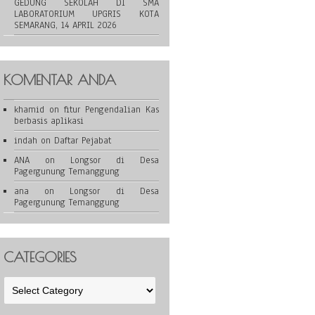
GEDUNG SEKOLAH DI SMA
LABORATORIUM UPGRIS KOTA
SEMARANG, 14 APRIL 2026
KOMENTAR ANDA
khamid
on
fitur Pengendalian Kas
berbasis aplikasi
indah
on
Daftar Pejabat
ANA
on
Longsor di Desa
Pagergunung Temanggung
ana
on
Longsor di Desa
Pagergunung Temanggung
CATEGORIES
Categories