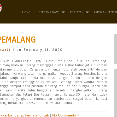
HOME
TENTANG KAMI
KEGIATAN
LAPORAN BENCA
 PEMALANG
sakti
| on February 11, 2020
5 WIB di Dukuh Cengis RT09/01 Desa Simpur Kec. Belik Kab. Pemalang.
ir menyebabkan 1 orang meninggal dunia akibat terhanyut air. Korban
jalan menuju Dusun Cengis untuk mengambil jatah beras BPNT dengan
jalanannya orang telah mengingatkan kepada 3 orang tersebut karena
ilalui banjir karena ada luapan air sungai Gandu bertemu dengan
 jalan dengan ketinggian 75 cm atau setinggi pusar wanita. Namun
s hingga sampai pada pusaran air yang meluap dari sungai Gandu dan
n yang mereka lalui hingga air tersebut menghanyutkan 3 orang
lamatkan diri tetapi Ibu Rasiah hanyut hingga 30 meter dan tidak
mukan menyangkut di rerumpunan bambu tepi sungai dalam kondisi
lang melakukan assessmen dan evakuasi korban.
okasi Bencana
,
Pemalang Kab
|
No Comments »