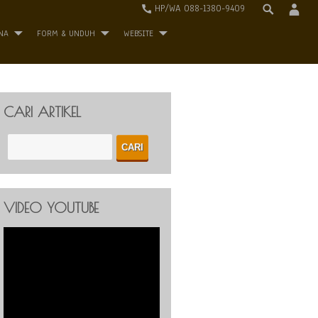
HP/WA 088-1380-9409
NA
FORM & UNDUH
WEBSITE
CARI ARTIKEL
VIDEO YOUTUBE