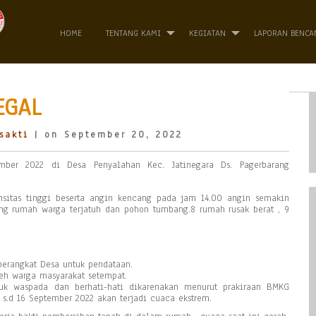
HOME
TENTANG KAMI
KEGIATAN
LAPORAN BENCA
EGAL
sakti
| on September 20, 2022
ember 2022 di Desa Penyalahan Kec. Jatinegara Ds. Pagerbarang
ensitas tinggi beserta angin kencang pada jam 14.00 angin semakin
g rumah warga terjatuh dan pohon tumbang.8 rumah rusak berat , 9
perangkat Desa untuk pendataan.
leh warga masyarakat setempat.
k waspada dan berhati-hati dikarenakan menurut prakiraan BMKG
 s.d 16 September 2022 akan terjadi cuaca ekstrem.