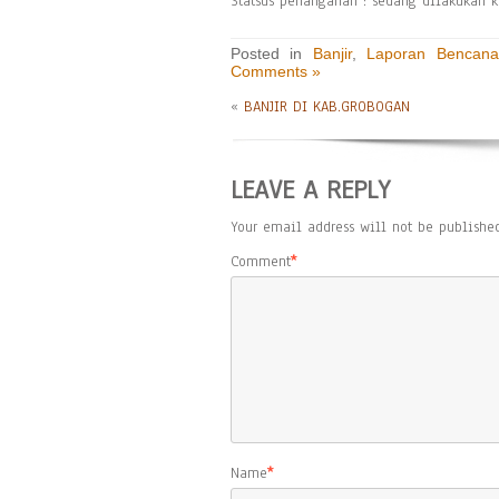
Statsus penanganan : sedang dilakukan k
Posted in
Banjir
,
Laporan Bencana
Comments »
«
BANJIR DI KAB.GROBOGAN
LEAVE A REPLY
Your email address will not be published
Comment
*
Name
*