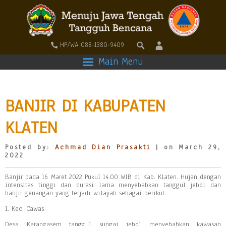
HP/WA 088-1380-9409
Main Menu
BANJIR DI KABUPATEN
KLATEN
Posted by:
Achmad Dian Prasakti
| on March 29,
2022
Banjir pada 16 Maret 2022 Pukul 14.00 WIB di Kab. Klaten. Hujan dengan
intensitas tinggi dan durasi lama menyebabkan tanggul jebol dan
banjir genangan yang terjadi wilayah sebagai berikut:
1. Kec. Cawas
Desa Karangasem tanggul sungai jebol menyebabkan kawasan