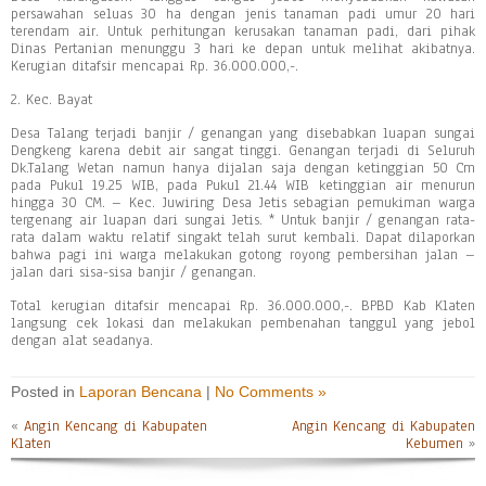
persawahan seluas 30 ha dengan jenis tanaman padi umur 20 hari
terendam air. Untuk perhitungan kerusakan tanaman padi, dari pihak
Dinas Pertanian menunggu 3 hari ke depan untuk melihat akibatnya.
Kerugian ditafsir mencapai Rp. 36.000.000,-.
2. Kec. Bayat
Desa Talang terjadi banjir / genangan yang disebabkan luapan sungai
Dengkeng karena debit air sangat tinggi. Genangan terjadi di Seluruh
Dk.Talang Wetan namun hanya dijalan saja dengan ketinggian 50 Cm
pada Pukul 19.25 WIB, pada Pukul 21.44 WIB ketinggian air menurun
hingga 30 CM. – Kec. Juwiring Desa Jetis sebagian pemukiman warga
tergenang air luapan dari sungai Jetis. * Untuk banjir / genangan rata-
rata dalam waktu relatif singakt telah surut kembali. Dapat dilaporkan
bahwa pagi ini warga melakukan gotong royong pembersihan jalan –
jalan dari sisa-sisa banjir / genangan.
Total kerugian ditafsir mencapai Rp. 36.000.000,-. BPBD Kab Klaten
langsung cek lokasi dan melakukan pembenahan tanggul yang jebol
dengan alat seadanya.
Posted in
Laporan Bencana
|
No Comments »
«
Angin Kencang di Kabupaten
Angin Kencang di Kabupaten
Klaten
Kebumen
»