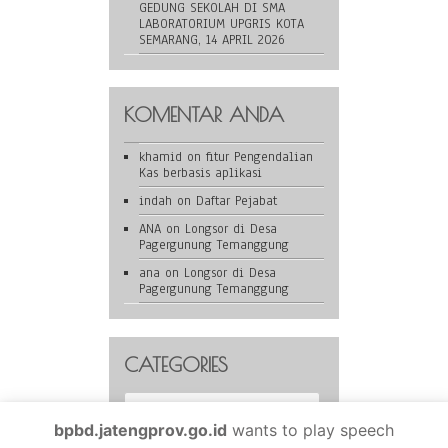
GEDUNG SEKOLAH DI SMA
LABORATORIUM UPGRIS KOTA
SEMARANG, 14 APRIL 2026
KOMENTAR ANDA
khamid
on
fitur Pengendalian
Kas berbasis aplikasi
indah
on
Daftar Pejabat
ANA
on
Longsor di Desa
Pagergunung Temanggung
ana
on
Longsor di Desa
Pagergunung Temanggung
CATEGORIES
Categories
bpbd.jatengprov.go.id
wants to play speech