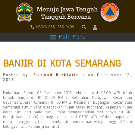
HP/WA 088-1380-9409
Main Menu
BANJIR DI KOTA SEMARANG
Posted by:
Rahmad Rizkiarto
| on December 12,
2018
Pada hari Sabtu, 08 Desember 2018 sekitar pukul 07.00 WIB telah
terjadi banjir di RT 01-09 RW I, Kelurahan Kaligawe, Kecamatan
Gayamsari, Jalan Cimanuk RT 05 RW II, Kelurahan Bugangan, Kecamatan
Semarang Timur yang disebabkan hujan deras. Kronologi kejadian hujan
deras dini hari pada hari Jum’at mengakibatkan meluapnya air BKT
(banjir kanal timur) sehingga pada pukul 06.30 WIB terlihat luapan air
mulai menggenangi dan membanjiri pemukiman warga hingga 60 cm
ketingian air. Korban jiwa nihil.