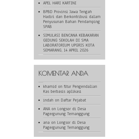
APEL HARI KARTINI
BPBD Provinsi Jawa Tengah
Hadiri dan Berkontribusi dalam
Penyusunan Bahan Pendamping
SPAB
SIMULASI BENCANA KEBAKARAN
GEDUNG SEKOLAH DI SMA
LABORATORIUM UPGRIS KOTA
SEMARANG, 14 APRIL 2026
KOMENTAR ANDA
khamid
on
fitur Pengendalian
Kas berbasis aplikasi
indah
on
Daftar Pejabat
ANA
on
Longsor di Desa
Pagergunung Temanggung
ana
on
Longsor di Desa
Pagergunung Temanggung