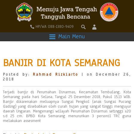
HP/WA 088-1380-9409
Main Menu
BANJIR DI KOTA SEMARANG
Posted by:
Rahmad Rizkiarto
| on December 26,
2018
Terjadi banjir di Perumahan Dinarmas, Kecamatan Tembalang, Kota
Semarang pada hari Selasa, Tangal 25 Desember 2018, Pukul 15.13 WIB.
Banjir dikarenakan meluapnya Sungai Pengkol (anak Sungai Pucang
Gading) yang disebabkan oleh curah hujan yang sangat tinggi menguyur
daerah Ungaran. Mengenangi wilayah Perumahan Dinarmas setinggi ±20
s.d 25 cm. BPBD Kota Semarang menurunkan 3 personil TRC guna
melakukan assesment