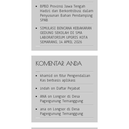
BPBD Provinsi Jawa Tengah
Hadiri dan Berkontribusi dalam
Penyusunan Bahan Pendamping
SPAB
SIMULASI BENCANA KEBAKARAN
GEDUNG SEKOLAH DI SMA
LABORATORIUM UPGRIS KOTA
SEMARANG, 14 APRIL 2026
KOMENTAR ANDA
khamid
on
fitur Pengendalian
Kas berbasis aplikasi
indah
on
Daftar Pejabat
ANA
on
Longsor di Desa
Pagergunung Temanggung
ana
on
Longsor di Desa
Pagergunung Temanggung