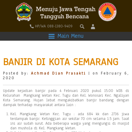
HP/WA 088-1380-9409
Main Menu
BANJIR DI KOTA SEMARANG
Posted by:
Achmad Dian Prasakti
| on February 6,
2020
Update kejadian banjir pada 4 Februari 2020 pukul 15.00 WIB di
Kelurahan Mangkang Wetan Kec. Tugu dan Kel. Wonosari Kec. Ngaliyan
Kota Semarang. Hujan lebat mengakibatkan banjir bandang dengan
dampak terhadap masyarakat antara lain :
Kel. Mangkang Wetan Kec. Tugu : ada 684 kk dan 2736 jiwa
terdampak banjir. Ketinggian air sekitar 70 cm selama 1.5 jam. Saat
ini air sudah surut. Ada beberapa warga yang mengungsi di masjid
dan mushola di Kel. Mangkang Wetan.