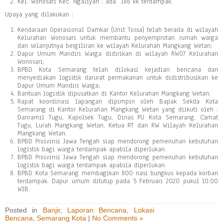
Kel. Wonosari Kec. Ngaliyan : ada 186 kk terdampak.
Upaya yang dilakukan :
Kendaraan Operasional Damkar (Unit Tossa) telah berada di wilayah
Kelurahan Wonosari untuk membantu penyemprotan rumah warga
dan selanjutnya bergiliran ke wilayah Kelurahan Mangkang Wetan;
Dapur Umum Mandiri Warga didirikan di wilayah RW07 Kelurahan
Wonosari;
BPBD Kota Semarang telah dilokasi kejadian bencana dan
menyediakan logistik darurat permakanan untuk didistribusikan ke
Dapur Umum Mandiri Warga;
Bantuan logistik dipusatkan di Kantor Kelurahan Mangkang Wetan;
Rapat koordinasi lapangan dipimpin oleh Bapak Sekda Kota
Semarang di Kantor Kelurahan Mangkang Wetan yang diikuti oleh :
Danramil Tugu, Kapolsek Tugu, Dinas PU Kota Semarang, Camat
Tugu, Lurah Mangkang Wetan, Ketua RT dan RW Wilayah Kelurahan
Mangkang Wetan.
BPBD Proivinsi Jawa Tengah siap mendorong pemenuhan kebutuhan
logistik bagi warga terdampak apabila diperlukan.
BPBD Proivinsi Jawa Tengah siap mendorong pemenuhan kebutuhan
logistik bagi warga terdampak apabila diperlukan.
BPBD Kota Semarang membagikan 800 nasi bungkus kepada korban
terdampak. Dapur umum ditutup pada 5 Februari 2020 pukul 10.00
WIB.
Posted in
Banjir
,
Laporan Bencana
,
Lokasi
Bencana
,
Semarang Kota
|
No Comments »