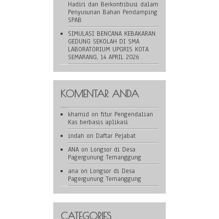
Hadiri dan Berkontribusi dalam
Penyusunan Bahan Pendamping
SPAB
SIMULASI BENCANA KEBAKARAN
GEDUNG SEKOLAH DI SMA
LABORATORIUM UPGRIS KOTA
SEMARANG, 14 APRIL 2026
KOMENTAR ANDA
khamid
on
fitur Pengendalian
Kas berbasis aplikasi
indah
on
Daftar Pejabat
ANA
on
Longsor di Desa
Pagergunung Temanggung
ana
on
Longsor di Desa
Pagergunung Temanggung
CATEGORIES