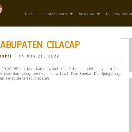
HOME
TENTANG KAMI
KEGIATAN
LAPORAN BENCA
KABUPATEN CILACAP
sakti
| on May 20, 2022
ul 10.00 WIB di Kec. Kampunglaut Kab. Cilacap. Meluapnya air laut
k ikan dan udang terendam di wilayah Dsn. Bondan Ds. Ujungalang.
ri kejadian tersebut adalah: