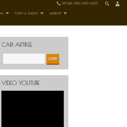
HP/WA 088-1380-9409
NA
FORM & UNDUH
WEBSITE
CARI ARTIKEL
VIDEO YOUTUBE