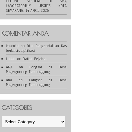
GEDUNG SEKOLAH DI SMA
LABORATORIUM UPGRIS KOTA
SEMARANG, 14 APRIL 2026
KOMENTAR ANDA
khamid
on
fitur Pengendalian Kas
berbasis aplikasi
indah
on
Daftar Pejabat
ANA
on
Longsor di Desa
Pagergunung Temanggung
ana
on
Longsor di Desa
Pagergunung Temanggung
CATEGORIES
Categories