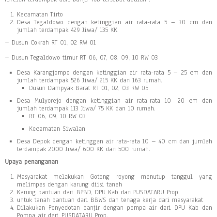
Kecamatan Tirto
Desa Tegaldowo dengan ketinggian air rata-rata 5 – 30 cm dan
jumlah terdampak 429 Jiwa/ 135 KK.
– Dusun Cokrah RT 01, 02 RW 01
– Dusun Tegaldowo timur RT 06, 07, 08, 09, 10 RW 03
Desa Karangjompo dengan ketinggian air rata-rata 5 – 25 cm dan
jumlah terdampak 526 Jiwa/ 215 KK dan 163 rumah.
Dusun Dampyak Barat RT 01, 02, 03 RW 05
Desa Mulyorejo dengan ketinggian air rata-rata 10 -20 cm dan
jumlah terdampak 113 Jiwa/ 75 KK dan 10 rumah.
RT 06, 09, 10 RW 03
Kecamatan Siwalan
Desa Depok dengan ketinggan air rata-rata 10 – 40 cm dan jumlah
terdampak 2000 Jiwa/ 600 KK dan 500 rumah.
Upaya penanganan
Masyarakat melakukan Gotong royong menutup tanggul yang
melimpas dengan karung diisi tanah
Karung bantuan dari BPBD, DPU Kab dan PUSDATARU Prop
untuk tanah bantuan dari BBWS dan tenaga kerja dari masyarakat
Dilakukan Penyedotan banjir dengan pompa air dari DPU Kab dan
Pompa air dari PUSDATARU Prop.