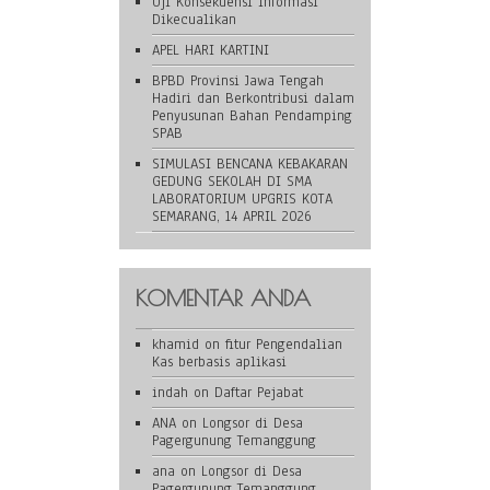
Uji Konsekuensi Informasi
Dikecualikan
APEL HARI KARTINI
BPBD Provinsi Jawa Tengah
Hadiri dan Berkontribusi dalam
Penyusunan Bahan Pendamping
SPAB
SIMULASI BENCANA KEBAKARAN
GEDUNG SEKOLAH DI SMA
LABORATORIUM UPGRIS KOTA
SEMARANG, 14 APRIL 2026
KOMENTAR ANDA
khamid
on
fitur Pengendalian
Kas berbasis aplikasi
indah
on
Daftar Pejabat
ANA
on
Longsor di Desa
Pagergunung Temanggung
ana
on
Longsor di Desa
Pagergunung Temanggung