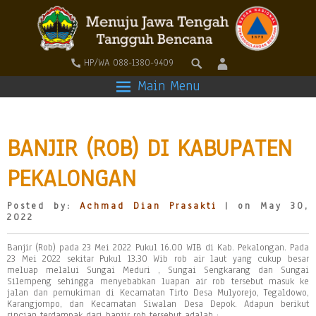
HP/WA 088-1380-9409
Main Menu
BANJIR (ROB) DI KABUPATEN
PEKALONGAN
Posted by:
Achmad Dian Prasakti
| on May 30,
2022
Banjir (Rob) pada 23 Mei 2022 Pukul 16.00 WIB di Kab. Pekalongan. Pada
23 Mei 2022 sekitar Pukul 13.30 Wib rob air laut yang cukup besar
meluap melalui Sungai Meduri , Sungai Sengkarang dan Sungai
Silempeng sehingga menyebabkan luapan air rob tersebut masuk ke
jalan dan pemukiman di Kecamatan Tirto Desa Mulyorejo, Tegaldowo,
Karangjompo, dan Kecamatan Siwalan Desa Depok. Adapun berikut
rincian terdampak dari banjir rob tersebut adalah :