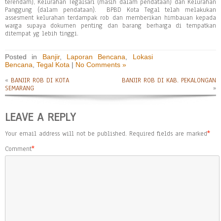
terendam), Kelurahan Tegalsari (masih dalam pendataan) dan Kelurahan
Panggung (dalam pendataan). BPBD Kota Tegal telah melakukan
assesment kelurahan terdampak rob dan memberikan himbauan kepada
warga supaya dokumen penting dan barang berharga di tempatkan
ditempat yg lebih tinggi.
Posted in
Banjir
,
Laporan Bencana
,
Lokasi
Bencana
,
Tegal Kota
|
No Comments »
«
BANJIR ROB DI KOTA
BANJIR ROB DI KAB. PEKALONGAN
SEMARANG
»
LEAVE A REPLY
Your email address will not be published.
Required fields are marked
*
Comment
*