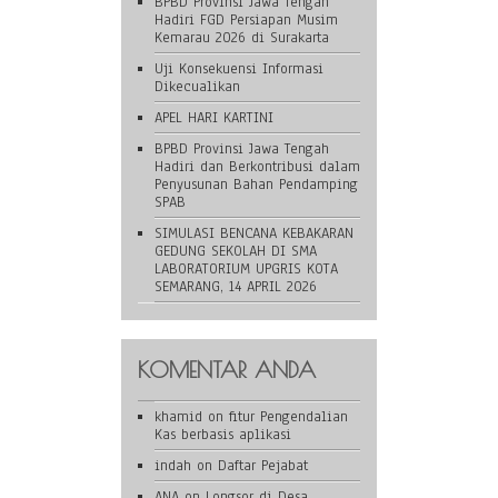
BPBD Provinsi Jawa Tengah
Hadiri FGD Persiapan Musim
Kemarau 2026 di Surakarta
Uji Konsekuensi Informasi
Dikecualikan
APEL HARI KARTINI
BPBD Provinsi Jawa Tengah
Hadiri dan Berkontribusi dalam
Penyusunan Bahan Pendamping
SPAB
SIMULASI BENCANA KEBAKARAN
GEDUNG SEKOLAH DI SMA
LABORATORIUM UPGRIS KOTA
SEMARANG, 14 APRIL 2026
KOMENTAR ANDA
khamid
on
fitur Pengendalian
Kas berbasis aplikasi
indah
on
Daftar Pejabat
ANA
on
Longsor di Desa