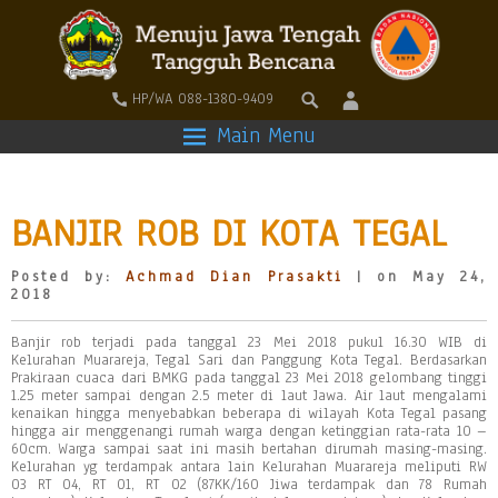
HP/WA 088-1380-9409
Main Menu
BANJIR ROB DI KOTA TEGAL
Posted by:
Achmad Dian Prasakti
| on May 24,
2018
Banjir rob terjadi pada tanggal 23 Mei 2018 pukul 16.30 WIB di
Kelurahan Muarareja, Tegal Sari dan Panggung Kota Tegal. Berdasarkan
Prakiraan cuaca dari BMKG pada tanggal 23 Mei 2018 gelombang tinggi
1.25 meter sampai dengan 2.5 meter di laut Jawa. Air laut mengalami
kenaikan hingga menyebabkan beberapa di wilayah Kota Tegal pasang
hingga air menggenangi rumah warga dengan ketinggian rata-rata 10 –
60cm. Warga sampai saat ini masih bertahan dirumah masing-masing.
Kelurahan yg terdampak antara lain Kelurahan Muarareja meliputi RW
03 RT 04, RT 01, RT 02 (87KK/160 Jiwa terdampak dan 78 Rumah