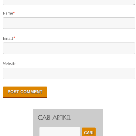
Name
*
Email
*
Website
CARI ARTIKEL