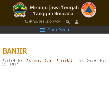
HP/WA 088-1380-9409
Main Menu
BANJIR
Posted by:
Achmad Dian Prasakti
| on December
11, 2017