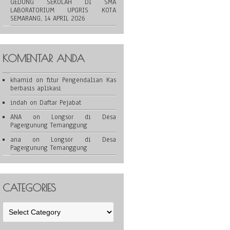
GEDUNG SEKOLAH DI SMA
LABORATORIUM UPGRIS KOTA
SEMARANG, 14 APRIL 2026
KOMENTAR ANDA
khamid
on
fitur Pengendalian Kas
berbasis aplikasi
indah
on
Daftar Pejabat
ANA
on
Longsor di Desa
Pagergunung Temanggung
ana
on
Longsor di Desa
Pagergunung Temanggung
CATEGORIES
Categories