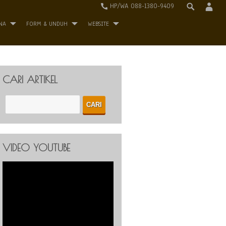
HP/WA 088-1380-9409
NA
FORM & UNDUH
WEBSITE
CARI ARTIKEL
VIDEO YOUTUBE