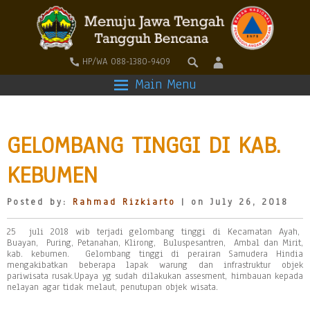
HP/WA 088-1380-9409
Main Menu
GELOMBANG TINGGI DI KAB.
KEBUMEN
Posted by:
Rahmad Rizkiarto
| on July 26, 2018
25 juli 2018 wib terjadi gelombang tinggi di Kecamatan Ayah,
Buayan, Puring, Petanahan, Klirong, Buluspesantren, Ambal dan Mirit,
kab. kebumen. Gelombang tinggi di perairan Samudera Hindia
mengakibatkan beberapa lapak warung dan infrastruktur objek
pariwisata rusak.Upaya yg sudah dilakukan assesment, himbauan kepada
nelayan agar tidak melaut, penutupan objek wisata.