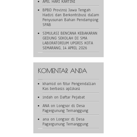
APEL HARI KARTINI
BPBD Provinsi Jawa Tengah
Hadiri dan Berkontribusi dalam
Penyusunan Bahan Pendamping
SPAB
SIMULASI BENCANA KEBAKARAN
GEDUNG SEKOLAH DI SMA
LABORATORIUM UPGRIS KOTA
SEMARANG, 14 APRIL 2026
KOMENTAR ANDA
khamid
on
fitur Pengendalian
Kas berbasis aplikasi
indah
on
Daftar Pejabat
ANA
on
Longsor di Desa
Pagergunung Temanggung
ana
on
Longsor di Desa
Pagergunung Temanggung