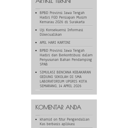
ARTIKEL TERKINI
BPBD Provinsi Jawa Tengah
Hadiri FGD Persiapan Musim
Kemarau 2026 di Surakarta
Uji Konsekuensi Informasi
Dikecualikan
APEL HARI KARTINI
BPBD Provinsi Jawa Tengah
Hadiri dan Berkontribusi dalam
Penyusunan Bahan Pendamping
SPAB
SIMULASI BENCANA KEBAKARAN
GEDUNG SEKOLAH DI SMA
LABORATORIUM UPGRIS KOTA
SEMARANG, 14 APRIL 2026
KOMENTAR ANDA
khamid
on
fitur Pengendalian
Kas berbasis aplikasi