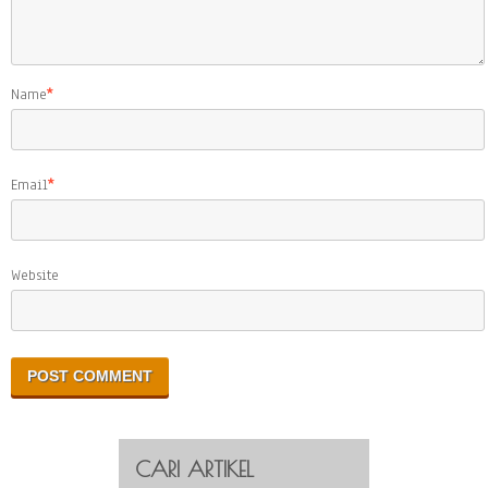
Name
*
Email
*
Website
CARI ARTIKEL