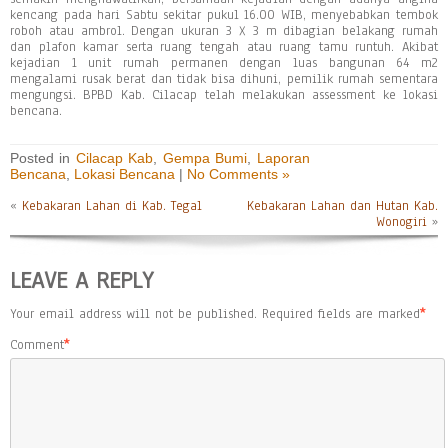
kencang pada hari Sabtu sekitar pukul 16.00 WIB, menyebabkan tembok
roboh atau ambrol. Dengan ukuran 3 X 3 m dibagian belakang rumah
dan plafon kamar serta ruang tengah atau ruang tamu runtuh. Akibat
kejadian 1 unit rumah permanen dengan luas bangunan 64 m2
mengalami rusak berat dan tidak bisa dihuni, pemilik rumah sementara
mengungsi. BPBD Kab. Cilacap telah melakukan assessment ke lokasi
bencana.
Posted in
Cilacap Kab
,
Gempa Bumi
,
Laporan
Bencana
,
Lokasi Bencana
|
No Comments »
«
Kebakaran Lahan di Kab. Tegal
Kebakaran Lahan dan Hutan Kab.
Wonogiri
»
LEAVE A REPLY
Your email address will not be published.
Required fields are marked
*
Comment
*