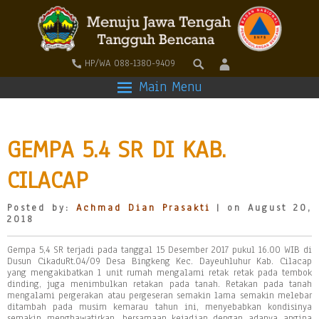
HP/WA 088-1380-9409
Main Menu
GEMPA 5.4 SR DI KAB.
CILACAP
Posted by:
Achmad Dian Prasakti
| on August 20,
2018
Gempa 5,4 SR terjadi pada tanggal 15 Desember 2017 pukul 16.00 WIB di
Dusun CikaduRt.04/09 Desa Bingkeng Kec. Dayeuhluhur Kab. Cilacap
yang mengakibatkan 1 unit rumah mengalami retak retak pada tembok
dinding, juga menimbulkan retakan pada tanah. Retakan pada tanah
mengalami pergerakan atau pergeseran semakin lama semakin melebar
ditambah pada musim kemarau tahun ini, menyebabkan kondisinya
semakin menghawatirkan, bersamaan kejadian dengan adanya angina