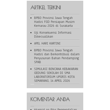
ARTIKEL TERKINI
BPBD Provinsi Jawa Tengah
Hadiri FGD Persiapan Musim
Kemarau 2026 di Surakarta
Uji Konsekuensi Informasi
Dikecualikan
APEL HARI KARTINI
BPBD Provinsi Jawa Tengah
Hadiri dan Berkontribusi dalam
Penyusunan Bahan Pendamping
SPAB
SIMULASI BENCANA KEBAKARAN
GEDUNG SEKOLAH DI SMA
LABORATORIUM UPGRIS KOTA
SEMARANG, 14 APRIL 2026
KOMENTAR ANDA
khamid
on
fitur Pengendalian