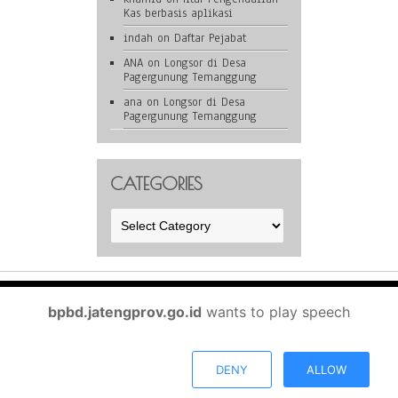
Kas berbasis aplikasi
indah
on
Daftar Pejabat
ANA
on
Longsor di Desa
Pagergunung Temanggung
ana
on
Longsor di Desa
Pagergunung Temanggung
CATEGORIES
Categories
BPBD Provinsi Jawa Tengah is proudly powered by
WordPress
bpbd.jatengprov.go.id
wants to play speech
DENY
ALLOW