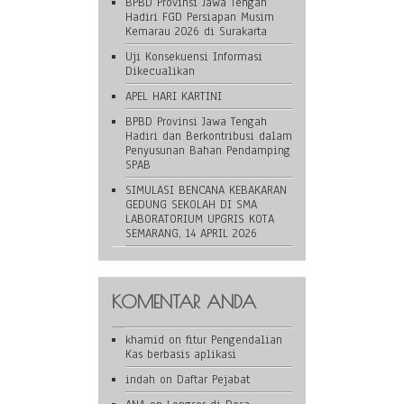
BPBD Provinsi Jawa Tengah
Hadiri FGD Persiapan Musim
Kemarau 2026 di Surakarta
Uji Konsekuensi Informasi
Dikecualikan
APEL HARI KARTINI
BPBD Provinsi Jawa Tengah
Hadiri dan Berkontribusi dalam
Penyusunan Bahan Pendamping
SPAB
SIMULASI BENCANA KEBAKARAN
GEDUNG SEKOLAH DI SMA
LABORATORIUM UPGRIS KOTA
SEMARANG, 14 APRIL 2026
KOMENTAR ANDA
khamid
on
fitur Pengendalian
Kas berbasis aplikasi
indah
on
Daftar Pejabat