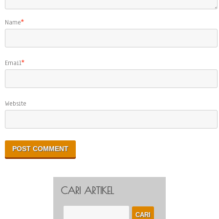
Name
*
Email
*
Website
CARI ARTIKEL