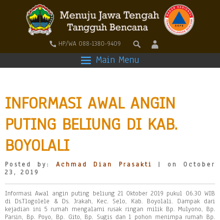
HP/WA 088-1380-9409
Main Menu
INFORMASI AWAL ANGIN
PUTING BELIUNG DI KAB.
BOYOLALI
Posted by:
Achmad Dian Prasakti
| on October
23, 2019
Informasi Awal angin puting beliung 21 Oktober 2019 pukul 06.30 WIB
di Ds.Tlogolele & Ds. Jrakah, Kec. Selo, Kab. Boyolali. Dampak dari
kejadian ini 5 rumah mengalami rusak ringan milik Bp. Mulyono, Bp.
Parsin, Bp. Poyo, Bp. Gito, Bp. Sugis dan 1 pohon menimpa rumah Bp.