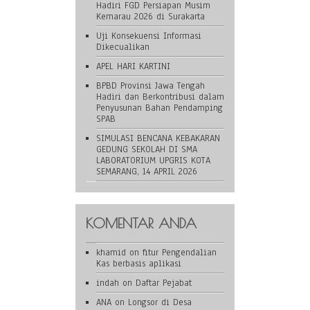
Hadiri FGD Persiapan Musim
Kemarau 2026 di Surakarta
Uji Konsekuensi Informasi
Dikecualikan
APEL HARI KARTINI
BPBD Provinsi Jawa Tengah
Hadiri dan Berkontribusi dalam
Penyusunan Bahan Pendamping
SPAB
SIMULASI BENCANA KEBAKARAN
GEDUNG SEKOLAH DI SMA
LABORATORIUM UPGRIS KOTA
SEMARANG, 14 APRIL 2026
KOMENTAR ANDA
khamid
on
fitur Pengendalian
Kas berbasis aplikasi
indah
on
Daftar Pejabat
ANA
on
Longsor di Desa