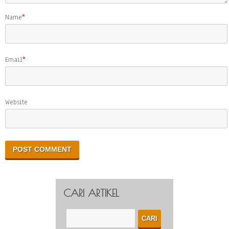
Name
*
Email
*
Website
CARI ARTIKEL