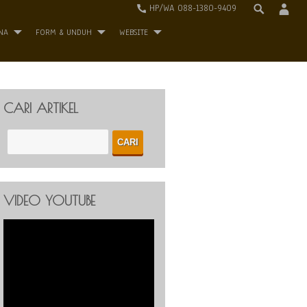
HP/WA 088-1380-9409
NA
FORM & UNDUH
WEBSITE
CARI ARTIKEL
VIDEO YOUTUBE