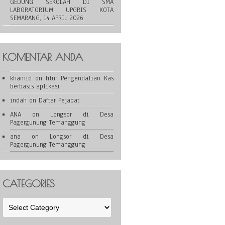
GEDUNG SEKOLAH DI SMA
LABORATORIUM UPGRIS KOTA
SEMARANG, 14 APRIL 2026
KOMENTAR ANDA
khamid
on
fitur Pengendalian Kas
berbasis aplikasi
indah
on
Daftar Pejabat
ANA
on
Longsor di Desa
Pagergunung Temanggung
ana
on
Longsor di Desa
Pagergunung Temanggung
CATEGORIES
Categories