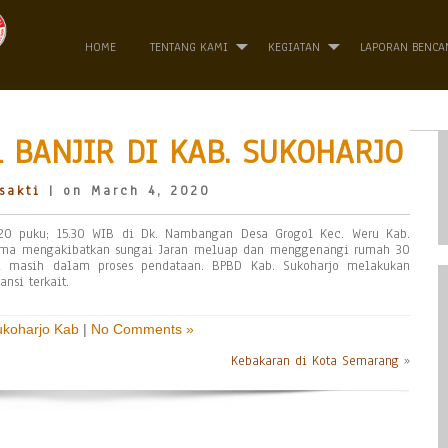
HOME
TENTANG KAMI
KEGIATAN
LAPORAN BENCA
 BANJIR DI KAB. SUKOHARJO
sakti
| on March 4, 2020
020 puku; 15.30 WIB di Dk. Nambangan Desa Grogol Kec. Weru Kab.
lama mengakibatkan sungai Jaran meluap dan menggenangi rumah 30
i masih dalam proses pendataan. BPBD Kab. Sukoharjo melakukan
nsi terkait.
ukoharjo Kab
|
No Comments »
Kebakaran di Kota Semarang
»