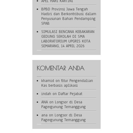
APEL HARI KARTINI
BPBD Provinsi Jawa Tengah
Hadiri dan Berkontribusi dalam
Penyusunan Bahan Pendamping
SPAB
SIMULASI BENCANA KEBAKARAN
GEDUNG SEKOLAH DI SMA
LABORATORIUM UPGRIS KOTA
SEMARANG, 14 APRIL 2026
KOMENTAR ANDA
khamid
on
fitur Pengendalian
Kas berbasis aplikasi
indah
on
Daftar Pejabat
ANA
on
Longsor di Desa
Pagergunung Temanggung
ana
on
Longsor di Desa
Pagergunung Temanggung