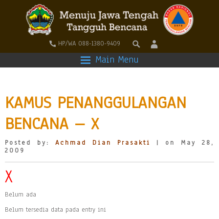
HP/WA 088-1380-9409
Main Menu
KAMUS PENANGGULANGAN
BENCANA – X
Posted by:
Achmad Dian Prasakti
| on May 28,
2009
X
Belum ada
Belum tersedia data pada entry ini