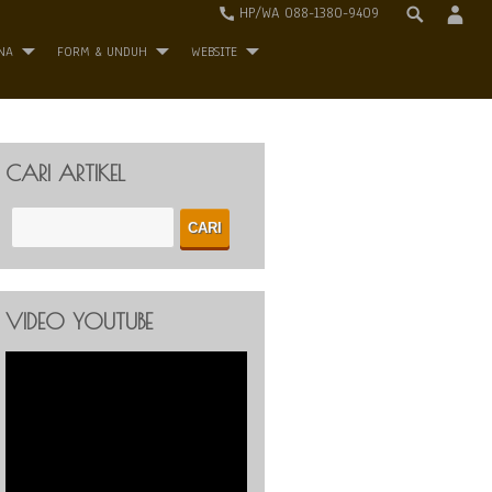
HP/WA 088-1380-9409
NA
FORM & UNDUH
WEBSITE
CARI ARTIKEL
VIDEO YOUTUBE