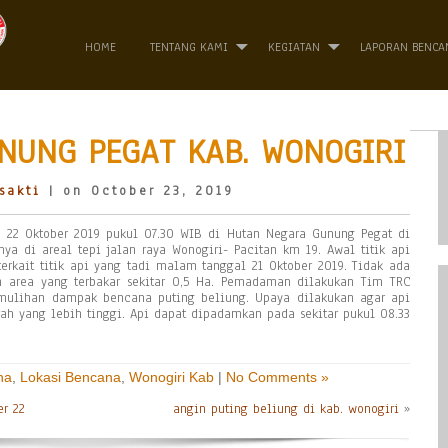
HOME
TENTANG KAMI
KEGIATAN
LAPORAN BENCA
NUNG PEGAT KAB. WONOGIRI
sakti
| on October 23, 2019
a 22 Oktober 2019 pukul 07.30 WIB di Hutan Negara Gunung Pegat di
ya di areal tepi jalan raya Wonogiri- Pacitan km 19. Awal titik api
 terkait titik api yang tadi malam tanggal 21 Oktober 2019. Tidak ada
n area yang terbakar sekitar 0,5 Ha. Pemadaman dilakukan Tim TRC
mulihan dampak bencana puting beliung. Upaya dilakukan agar api
ah yang lebih tinggi. Api dapat dipadamkan pada sekitar pukul 08.33
na
,
Lokasi Bencana
,
Wonogiri Kab
|
No Comments »
er 22
angin puting beliung di kab. wonogiri
»