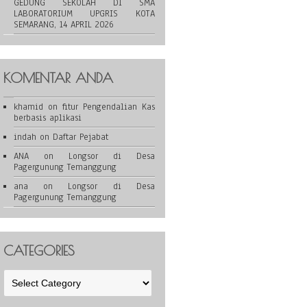
GEDUNG SEKOLAH DI SMA
LABORATORIUM UPGRIS KOTA
SEMARANG, 14 APRIL 2026
KOMENTAR ANDA
khamid
on
fitur Pengendalian Kas
berbasis aplikasi
indah
on
Daftar Pejabat
ANA
on
Longsor di Desa
Pagergunung Temanggung
ana
on
Longsor di Desa
Pagergunung Temanggung
CATEGORIES
Categories