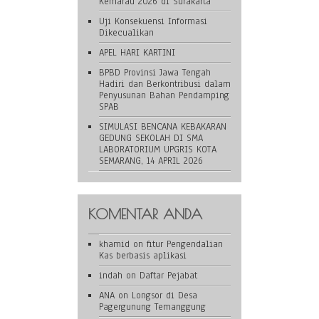
Kemarau 2026 di Surakarta
Uji Konsekuensi Informasi
Dikecualikan
APEL HARI KARTINI
BPBD Provinsi Jawa Tengah
Hadiri dan Berkontribusi dalam
Penyusunan Bahan Pendamping
SPAB
SIMULASI BENCANA KEBAKARAN
GEDUNG SEKOLAH DI SMA
LABORATORIUM UPGRIS KOTA
SEMARANG, 14 APRIL 2026
KOMENTAR ANDA
khamid
on
fitur Pengendalian
Kas berbasis aplikasi
indah
on
Daftar Pejabat
ANA
on
Longsor di Desa
Pagergunung Temanggung