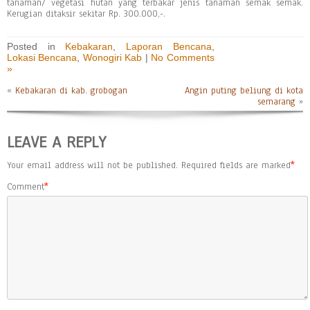
tanaman/ vegetasi hutan yang terbakar jenis tanaman semak semak.
Kerugian ditaksir sekitar Rp. 300.000,-.
Posted in
Kebakaran
,
Laporan Bencana
,
Lokasi Bencana
,
Wonogiri Kab
|
No Comments
»
«
Kebakaran di kab. grobogan
Angin puting beliung di kota
semarang
»
LEAVE A REPLY
Your email address will not be published.
Required fields are marked
*
Comment
*