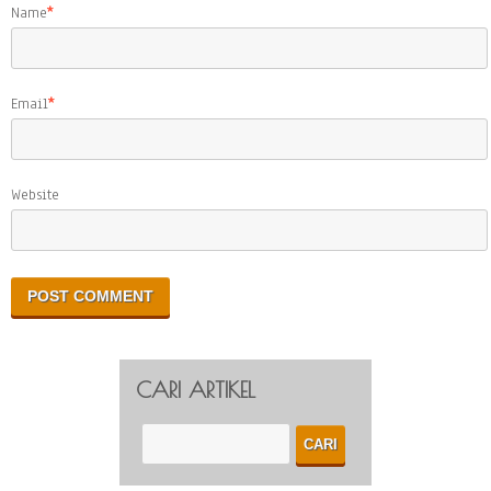
Name
*
Email
*
Website
CARI ARTIKEL