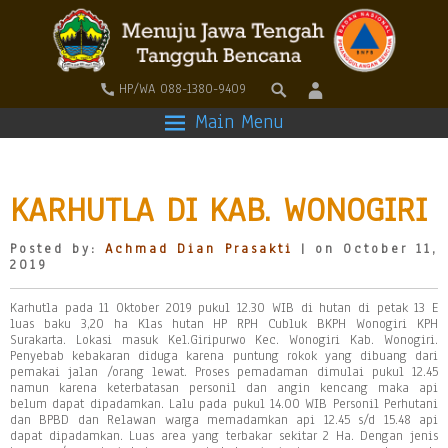
HP/WA 088-1380-9409
Main Menu
KARHUTLA DI KAB. WONOGIRI
Posted by:
Achmad Dian Prasakti
| on October 11,
2019
Karhutla pada 11 Oktober 2019 pukul 12.30 WIB di hutan di petak 13 E
luas baku 3,20 ha Klas hutan HP RPH Cubluk BKPH Wonogiri KPH
Surakarta. Lokasi masuk Kel.Giripurwo Kec. Wonogiri Kab. Wonogiri.
Penyebab kebakaran diduga karena puntung rokok yang dibuang dari
pemakai jalan /orang lewat. Proses pemadaman dimulai pukul 12.45
namun karena keterbatasan personil dan angin kencang maka api
belum dapat dipadamkan. Lalu pada pukul 14.00 WIB Personil Perhutani
dan BPBD dan Relawan warga memadamkan api 12.45 s/d 15.48 api
dapat dipadamkan. Luas area yang terbakar sekitar 2 Ha. Dengan jenis