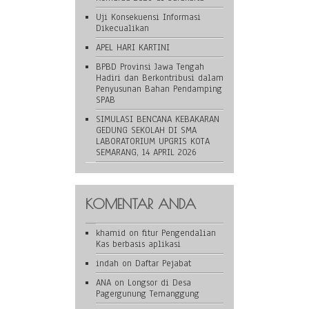
Uji Konsekuensi Informasi
Dikecualikan
APEL HARI KARTINI
BPBD Provinsi Jawa Tengah
Hadiri dan Berkontribusi dalam
Penyusunan Bahan Pendamping
SPAB
SIMULASI BENCANA KEBAKARAN
GEDUNG SEKOLAH DI SMA
LABORATORIUM UPGRIS KOTA
SEMARANG, 14 APRIL 2026
KOMENTAR ANDA
khamid
on
fitur Pengendalian
Kas berbasis aplikasi
indah
on
Daftar Pejabat
ANA
on
Longsor di Desa
Pagergunung Temanggung