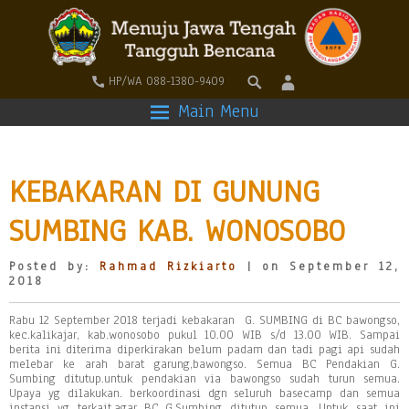
HP/WA 088-1380-9409
Main Menu
KEBAKARAN DI GUNUNG
SUMBING KAB. WONOSOBO
Posted by:
Rahmad Rizkiarto
| on September 12,
2018
Rabu 12 September 2018 terjadi kebakaran G. SUMBING di BC bawongso,
kec.kalikajar, kab.wonosobo pukul 10.00 WIB s/d 13.00 WIB. Sampai
berita ini diterima diperkirakan belum padam dan tadi pagi api sudah
melebar ke arah barat garung,bawongso. Semua BC Pendakian G.
Sumbing ditutup.untuk pendakian via bawongso sudah turun semua.
Upaya yg dilakukan. berkoordinasi dgn seluruh basecamp dan semua
instansi yg terkait.agar BC G.Sumbing ditutup semua. Untuk saat ini