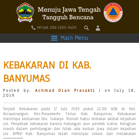
HP/WA 088-1380-9409
Main Menu
KEBAKARAN DI KAB.
BANYUMAS
Posted by:
Achmad Dian Prasakti
| on July 18,
2019
Terjadi Kebakaran pada 17 Juli 2019 pukul 22.00 WIB di Kel.
Arcawinangun, Kec.Purwokerto Timur Kab. Banyumas. Kebakaran
menimpa kediaman Ibu. Sukaryo. Rumah habis terbakar akibat kejadian
ini. Penyebab kebakaran karena hubungan arus pendek listrik. Kerugian
masih dalam perhitungan dan tidak ada korban jiwa dalam kejadian
ini. BPBD Kab. Banyumas telah meninjau lokasi dan melakukan
assessment.