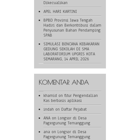
Dikecualikan
APEL HARI KARTINI
BPBD Provinsi Jawa Tengah
Hadiri dan Berkontribusi dalam
Penyusunan Bahan Pendamping
SPAB
SIMULASI BENCANA KEBAKARAN
GEDUNG SEKOLAH DI SMA
LABORATORIUM UPGRIS KOTA
SEMARANG, 14 APRIL 2026
KOMENTAR ANDA
khamid
on
fitur Pengendalian
Kas berbasis aplikasi
indah
on
Daftar Pejabat
ANA
on
Longsor di Desa
Pagergunung Temanggung
ana
on
Longsor di Desa
Pagergunung Temanggung