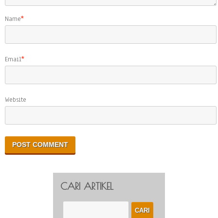
Name
*
Email
*
Website
CARI ARTIKEL