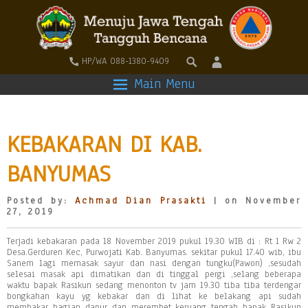
HP/WA 088-1380-9409
Main Menu
KEBAKARAN DI KAB.
BANYUMAS
Posted by:
Achmad Dian Prasakti
| on November
27, 2019
Terjadi kebakaran pada 18 November 2019 pukul 19.30 WIB di : Rt 1 Rw 2
Desa.Gerduren Kec, Purwojati Kab. Banyumas. sekitar pukul 17.40 wib, ibu
Sanem lagi memasak sayur dan nasi dengan tungku(Pawon) ,sesudah
selesai masak api dimatikan dan di tinggal pergi ,selang beberapa
waktu bapak Rasikun sedang menonton tv jam 19.30 tiba tiba terdengar
bongkahan kayu yg kebakar dan di lihat ke belakang api sudah
membakar bagian dapur dan merembet keruang tengah bapak Rasikun