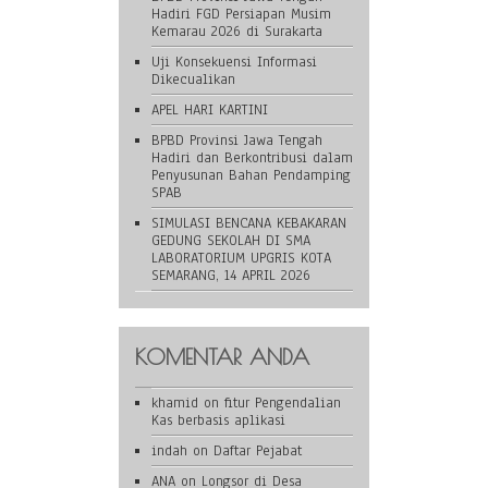
Hadiri FGD Persiapan Musim
Kemarau 2026 di Surakarta
Uji Konsekuensi Informasi
Dikecualikan
APEL HARI KARTINI
BPBD Provinsi Jawa Tengah
Hadiri dan Berkontribusi dalam
Penyusunan Bahan Pendamping
SPAB
SIMULASI BENCANA KEBAKARAN
GEDUNG SEKOLAH DI SMA
LABORATORIUM UPGRIS KOTA
SEMARANG, 14 APRIL 2026
KOMENTAR ANDA
khamid
on
fitur Pengendalian
Kas berbasis aplikasi
indah
on
Daftar Pejabat
ANA
on
Longsor di Desa