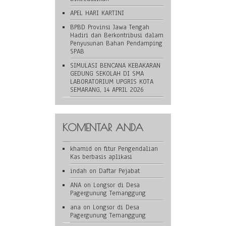
APEL HARI KARTINI
BPBD Provinsi Jawa Tengah
Hadiri dan Berkontribusi dalam
Penyusunan Bahan Pendamping
SPAB
SIMULASI BENCANA KEBAKARAN
GEDUNG SEKOLAH DI SMA
LABORATORIUM UPGRIS KOTA
SEMARANG, 14 APRIL 2026
KOMENTAR ANDA
khamid
on
fitur Pengendalian
Kas berbasis aplikasi
indah
on
Daftar Pejabat
ANA
on
Longsor di Desa
Pagergunung Temanggung
ana
on
Longsor di Desa
Pagergunung Temanggung