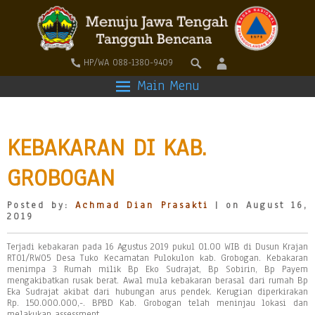
HP/WA 088-1380-9409
Main Menu
KEBAKARAN DI KAB.
GROBOGAN
Posted by:
Achmad Dian Prasakti
| on August 16,
2019
Terjadi kebakaran pada 16 Agustus 2019 pukul 01.00 WIB di Dusun Krajan
RT01/RW05 Desa Tuko Kecamatan Pulokulon kab. Grobogan. Kebakaran
menimpa 3 Rumah milik Bp Eko Sudrajat, Bp Sobirin, Bp Payem
mengakibatkan rusak berat. Awal mula kebakaran berasal dari rumah Bp
Eka Sudrajat akibat dari hubungan arus pendek. Kerugian diperkirakan
Rp. 150.000.000,-. BPBD Kab. Grobogan telah meninjau lokasi dan
melakukan assessment.