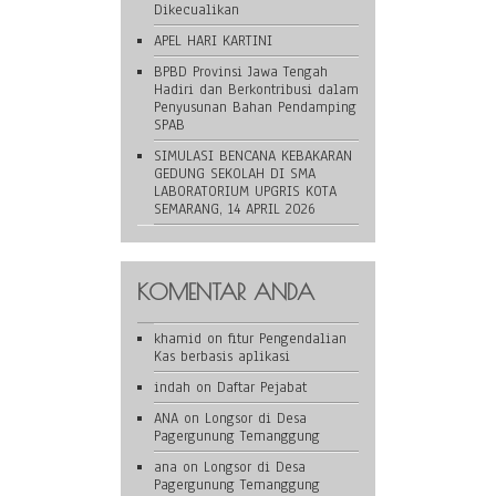
Dikecualikan
APEL HARI KARTINI
BPBD Provinsi Jawa Tengah
Hadiri dan Berkontribusi dalam
Penyusunan Bahan Pendamping
SPAB
SIMULASI BENCANA KEBAKARAN
GEDUNG SEKOLAH DI SMA
LABORATORIUM UPGRIS KOTA
SEMARANG, 14 APRIL 2026
KOMENTAR ANDA
khamid
on
fitur Pengendalian
Kas berbasis aplikasi
indah
on
Daftar Pejabat
ANA
on
Longsor di Desa
Pagergunung Temanggung
ana
on
Longsor di Desa
Pagergunung Temanggung