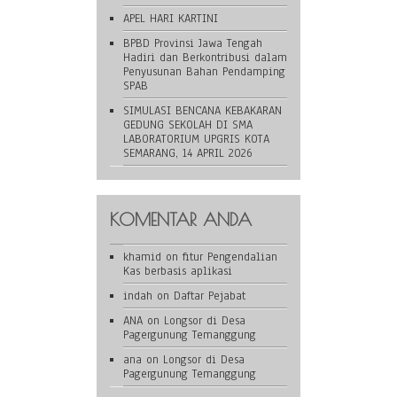
APEL HARI KARTINI
BPBD Provinsi Jawa Tengah
Hadiri dan Berkontribusi dalam
Penyusunan Bahan Pendamping
SPAB
SIMULASI BENCANA KEBAKARAN
GEDUNG SEKOLAH DI SMA
LABORATORIUM UPGRIS KOTA
SEMARANG, 14 APRIL 2026
KOMENTAR ANDA
khamid
on
fitur Pengendalian
Kas berbasis aplikasi
indah
on
Daftar Pejabat
ANA
on
Longsor di Desa
Pagergunung Temanggung
ana
on
Longsor di Desa
Pagergunung Temanggung