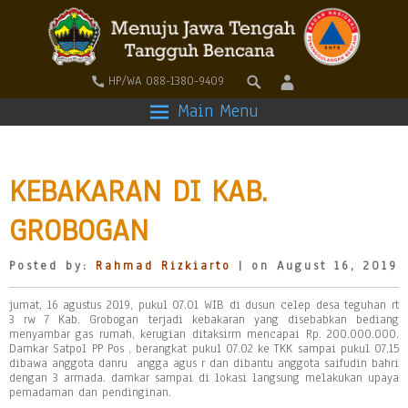
HP/WA 088-1380-9409
Main Menu
KEBAKARAN DI KAB.
GROBOGAN
Posted by:
Rahmad Rizkiarto
| on August 16, 2019
jumat, 16 agustus 2019, pukul 07.01 WIB di dusun celep desa teguhan rt
3 rw 7 Kab. Grobogan terjadi kebakaran yang disebabkan bediang
menyambar gas rumah, kerugian ditaksirm mencapai Rp. 200.000.000.
Damkar Satpol PP Pos , berangkat pukul 07.02 ke TKK sampai pukul 07.15
dibawa anggota danru angga agus r dan dibantu anggota saifudin bahri
dengan 3 armada. damkar sampai di lokasi langsung melakukan upaya
pemadaman dan pendinginan.