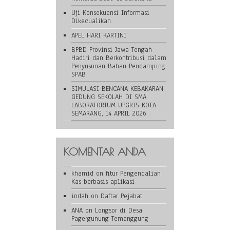
Uji Konsekuensi Informasi
Dikecualikan
APEL HARI KARTINI
BPBD Provinsi Jawa Tengah
Hadiri dan Berkontribusi dalam
Penyusunan Bahan Pendamping
SPAB
SIMULASI BENCANA KEBAKARAN
GEDUNG SEKOLAH DI SMA
LABORATORIUM UPGRIS KOTA
SEMARANG, 14 APRIL 2026
KOMENTAR ANDA
khamid
on
fitur Pengendalian
Kas berbasis aplikasi
indah
on
Daftar Pejabat
ANA
on
Longsor di Desa
Pagergunung Temanggung