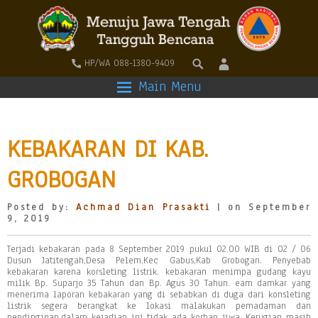
HP/WA 088-1380-9409
Main Menu
KEBAKARAN DI KAB.
GROBOGAN
Posted by:
Achmad Dian Prasakti
| on September
9, 2019
Terjadi kebakaran pada 8 September 2019 pukul 02.00 WIB di 02 / 06
Dusun Jatitengah,Desa Pelem,Kec Gabus,Kab Grobogan. Penyebab
kebakaran karena korsleting listrik. kebakaran menimpa gudang kayu
milik Bp. Suparjo 35 Tahun dan Bp. Agus 30 Tahun. eam damkar yang
menerima laporan kebakaran yang di sebabkan di duga dari konsleting
listrik segera berangkat ke lokasi malakukan pemadaman dan
pendinginan,dalam kejadian ini tidak ada korban jiwa. Kerugian masih