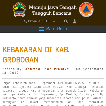
HP/WA 088-1380-9409
Main Menu
KEBAKARAN DI KAB.
GROBOGAN
Posted by:
Achmad Dian Prasakti
| on September
18, 2019
Terjadi kebakaran pada 18 September 2019 pukul 06.45 WIB di 01 / 01
Dusun Kalirejo,Desa Kalirejo,Kec wirosari. Kab. Grobogan. Penyebab
kebakaran diduga karena hubungan arus pendek listrik. Kebakaran
menimpa kediaman Bp. Suparmin , Bp. Mustofa, Bp Sariyadi, Bp
Sugiyanto. team damkar yang menerima laporan dari polsek wirosari
berangkat ke lokasi memadamkan api dan melakukan
pemadaman,dalam kejadian ini tidak ada korban jiwa. BPBD Kab.