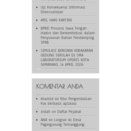
Uji Konsekuensi Informasi
Dikecualikan
APEL HARI KARTINI
BPBD Provinsi Jawa Tengah
Hadiri dan Berkontribusi dalam
Penyusunan Bahan Pendamping
SPAB
SIMULASI BENCANA KEBAKARAN
GEDUNG SEKOLAH DI SMA
LABORATORIUM UPGRIS KOTA
SEMARANG, 14 APRIL 2026
KOMENTAR ANDA
khamid
on
fitur Pengendalian
Kas berbasis aplikasi
indah
on
Daftar Pejabat
ANA
on
Longsor di Desa
Pagergunung Temanggung