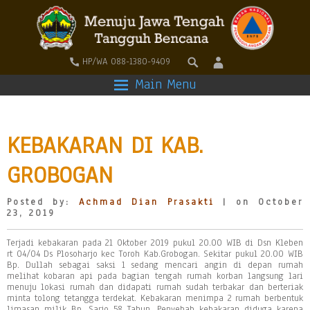
HP/WA 088-1380-9409
Main Menu
KEBAKARAN DI KAB.
GROBOGAN
Posted by:
Achmad Dian Prasakti
| on October
23, 2019
Terjadi kebakaran pada 21 Oktober 2019 pukul 20.00 WIB di Dsn Kleben
rt 04/04 Ds Plosoharjo kec Toroh Kab.Grobogan. Sekitar pukul 20.00 WIB
Bp. Dullah sebagai saksi 1 sedang mencari angin di depan rumah
melihat kobaran api pada bagian tengah rumah korban langsung lari
menuju lokasi rumah dan didapati rumah sudah terbakar dan berteriak
minta tolong tetangga terdekat. Kebakaran menimpa 2 rumah berbentuk
limasan milik Bp. Sarjo 58 Tahun. Penyebab kebakaran diduga karena