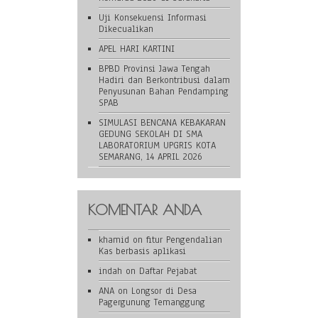
Uji Konsekuensi Informasi
Dikecualikan
APEL HARI KARTINI
BPBD Provinsi Jawa Tengah
Hadiri dan Berkontribusi dalam
Penyusunan Bahan Pendamping
SPAB
SIMULASI BENCANA KEBAKARAN
GEDUNG SEKOLAH DI SMA
LABORATORIUM UPGRIS KOTA
SEMARANG, 14 APRIL 2026
KOMENTAR ANDA
khamid
on
fitur Pengendalian
Kas berbasis aplikasi
indah
on
Daftar Pejabat
ANA
on
Longsor di Desa
Pagergunung Temanggung