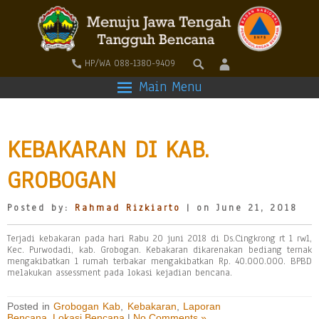
HP/WA 088-1380-9409
Main Menu
KEBAKARAN DI KAB.
GROBOGAN
Posted by:
Rahmad Rizkiarto
| on June 21, 2018
Terjadi kebakaran pada hari Rabu 20 juni 2018 di Ds.Cingkrong rt 1 rw1,
Kec. Purwodadi, kab. Grobogan. Kebakaran dikarenakan bediang ternak
mengakibatkan 1 rumah terbakar mengakibatkan Rp. 40.000.000. BPBD
melakukan assessment pada lokasi kejadian bencana.
Posted in
Grobogan Kab
,
Kebakaran
,
Laporan
Bencana
,
Lokasi Bencana
|
No Comments »