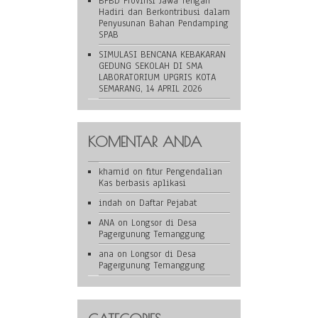
BPBD Provinsi Jawa Tengah
Hadiri dan Berkontribusi dalam
Penyusunan Bahan Pendamping
SPAB
SIMULASI BENCANA KEBAKARAN
GEDUNG SEKOLAH DI SMA
LABORATORIUM UPGRIS KOTA
SEMARANG, 14 APRIL 2026
KOMENTAR ANDA
khamid
on
fitur Pengendalian
Kas berbasis aplikasi
indah
on
Daftar Pejabat
ANA
on
Longsor di Desa
Pagergunung Temanggung
ana
on
Longsor di Desa
Pagergunung Temanggung