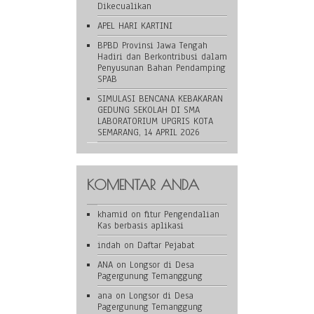
Dikecualikan
APEL HARI KARTINI
BPBD Provinsi Jawa Tengah
Hadiri dan Berkontribusi dalam
Penyusunan Bahan Pendamping
SPAB
SIMULASI BENCANA KEBAKARAN
GEDUNG SEKOLAH DI SMA
LABORATORIUM UPGRIS KOTA
SEMARANG, 14 APRIL 2026
KOMENTAR ANDA
khamid
on
fitur Pengendalian
Kas berbasis aplikasi
indah
on
Daftar Pejabat
ANA
on
Longsor di Desa
Pagergunung Temanggung
ana
on
Longsor di Desa
Pagergunung Temanggung