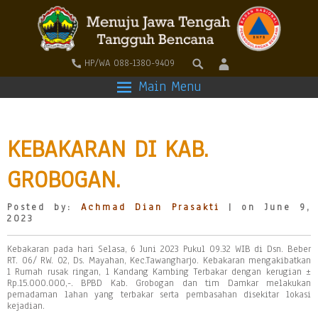
HP/WA 088-1380-9409
Main Menu
KEBAKARAN DI KAB.
GROBOGAN.
Posted by:
Achmad Dian Prasakti
| on June 9,
2023
Kebakaran pada hari Selasa, 6 Juni 2023 Pukul 09.32 WIB di Dsn. Beber
RT. 06/ RW. 02, Ds. Mayahan, Kec.Tawangharjo. Kebakaran mengakibatkan
1 Rumah rusak ringan, 1 Kandang Kambing Terbakar dengan kerugian ±
Rp.15.000.000,-. BPBD Kab. Grobogan dan tim Damkar melakukan
pemadaman lahan yang terbakar serta pembasahan disekitar lokasi
kejadian.