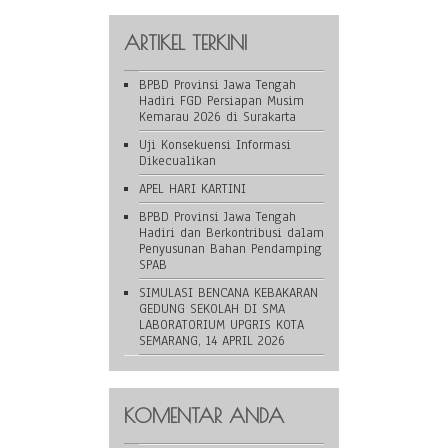
ARTIKEL TERKINI
BPBD Provinsi Jawa Tengah
Hadiri FGD Persiapan Musim
Kemarau 2026 di Surakarta
Uji Konsekuensi Informasi
Dikecualikan
APEL HARI KARTINI
BPBD Provinsi Jawa Tengah
Hadiri dan Berkontribusi dalam
Penyusunan Bahan Pendamping
SPAB
SIMULASI BENCANA KEBAKARAN
GEDUNG SEKOLAH DI SMA
LABORATORIUM UPGRIS KOTA
SEMARANG, 14 APRIL 2026
KOMENTAR ANDA