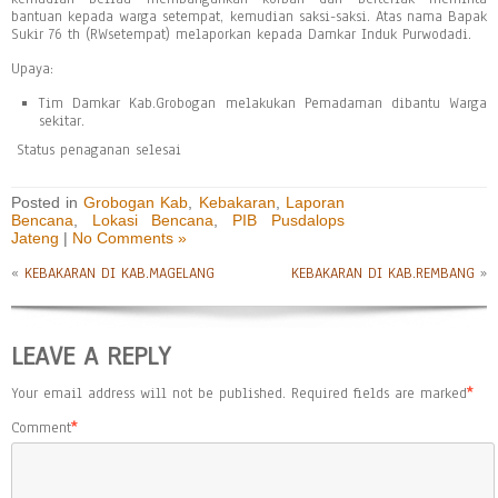
bantuan kepada warga setempat, kemudian saksi-saksi. Atas nama Bapak
Sukir 76 th (RWsetempat) melaporkan kepada Damkar Induk Purwodadi.
Upaya:
Tim Damkar Kab.Grobogan melakukan Pemadaman dibantu Warga
sekitar.
Status penaganan selesai
Posted in
Grobogan Kab
,
Kebakaran
,
Laporan
Bencana
,
Lokasi Bencana
,
PIB Pusdalops
Jateng
|
No Comments »
«
KEBAKARAN DI KAB.MAGELANG
KEBAKARAN DI KAB.REMBANG
»
LEAVE A REPLY
Your email address will not be published.
Required fields are marked
*
Comment
*