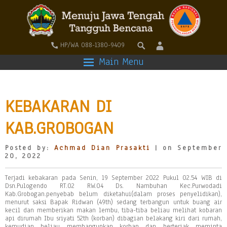
HP/WA 088-1380-9409
Main Menu
KEBAKARAN DI
KAB.GROBOGAN
Posted by:
Achmad Dian Prasakti
| on September
20, 2022
Terjadi kebakaran pada Senin, 19 September 2022 Pukul 02.54 WIB di
Dsn.Pulogendo RT.02 RW.04 Ds. Nambuhan Kec.Purwodadi
Kab.Grobogan.penyebab belum diketahui(dalam proses penyelidikan),
menurut saksi Bapak Ridwan (49th) sedang terbangun untuk buang air
kecil dan memberikan makan lembu, tiba-tiba beliau melihat kobaran
api dirumah Ibu sriyati 52th (korban) dibagian belakang kiri dari rumah,
kemudian beliau membangunkan korban dan berteriak meminta