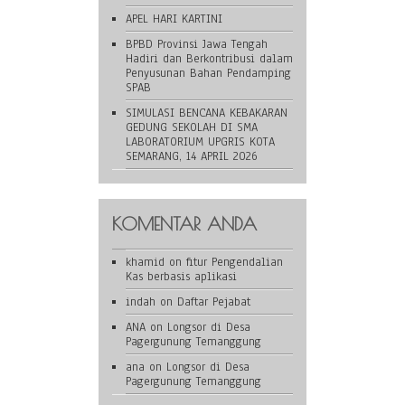
APEL HARI KARTINI
BPBD Provinsi Jawa Tengah
Hadiri dan Berkontribusi dalam
Penyusunan Bahan Pendamping
SPAB
SIMULASI BENCANA KEBAKARAN
GEDUNG SEKOLAH DI SMA
LABORATORIUM UPGRIS KOTA
SEMARANG, 14 APRIL 2026
KOMENTAR ANDA
khamid
on
fitur Pengendalian
Kas berbasis aplikasi
indah
on
Daftar Pejabat
ANA
on
Longsor di Desa
Pagergunung Temanggung
ana
on
Longsor di Desa
Pagergunung Temanggung