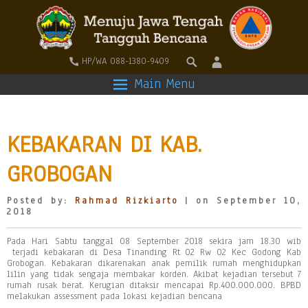
HP/WA 088-1380-9409
Main Menu
KEBAKARAN DI KAB.
GROBOGAN
Posted by:
Rahmad Rizkiarto
| on September 10,
2018
Pada Hari Sabtu tanggal 08 September 2018 sekira jam 18.30 wib
terjadi kebakaran di Desa Tinanding Rt 02 Rw 02 Kec Godong Kab
Grobogan. Kebakaran dikarenakan anak pemilik rumah menghidupkan
lilin yang tidak sengaja membakar korden. Akibat kejadian tersebut 7
rumah rusak berat. Kerugian ditaksir mencapai Rp.400.000.000. BPBD
melakukan assessment pada lokasi kejadian bencana