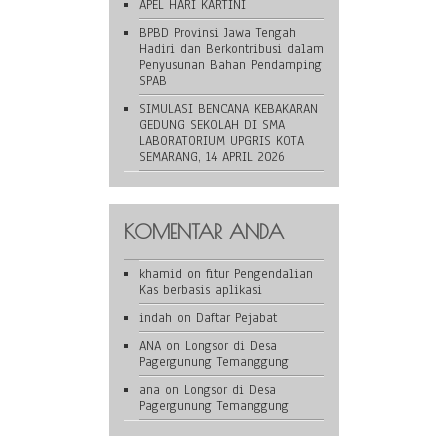
APEL HARI KARTINI
BPBD Provinsi Jawa Tengah
Hadiri dan Berkontribusi dalam
Penyusunan Bahan Pendamping
SPAB
SIMULASI BENCANA KEBAKARAN
GEDUNG SEKOLAH DI SMA
LABORATORIUM UPGRIS KOTA
SEMARANG, 14 APRIL 2026
KOMENTAR ANDA
khamid
on
fitur Pengendalian
Kas berbasis aplikasi
indah
on
Daftar Pejabat
ANA
on
Longsor di Desa
Pagergunung Temanggung
ana
on
Longsor di Desa
Pagergunung Temanggung