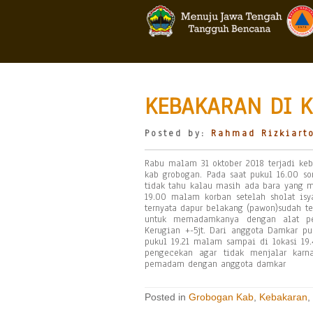
KEBAKARAN DI 
Posted by:
Rahmad Rizkiart
Rabu malam 31 oktober 2018 terjadi keb
kab grobogan. Pada saat pukul 16.00 s
tidak tahu kalau masih ada bara yang 
19.00 malam korban setelah sholat isy
ternyata dapur belakang (pawon)sudah te
untuk memadamkanya dengan alat pem
Kerugian +-5jt. Dari anggota Damkar pu
pukul 19.21 malam sampai di lokasi 19
pengecekan agar tidak menjalar kar
pemadam dengan anggota damkar
Posted in
Grobogan Kab
,
Kebakaran
,