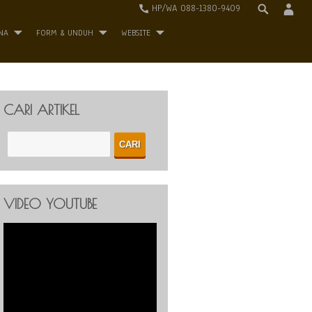
HP/WA 088-1380-9409
NA
FORM & UNDUH
WEBSITE
CARI ARTIKEL
VIDEO YOUTUBE