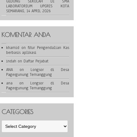
GEDUNG SEKOLAH DI SMA
LABORATORIUM UPGRIS KOTA
SEMARANG, 14 APRIL 2026
KOMENTAR ANDA
khamid
on
fitur Pengendalian Kas
berbasis aplikasi
indah
on
Daftar Pejabat
ANA
on
Longsor di Desa
Pagergunung Temanggung
ana
on
Longsor di Desa
Pagergunung Temanggung
CATEGORIES
Categories