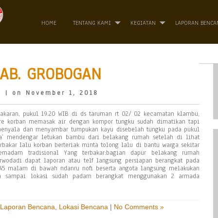
HOME
TENTANG KAMI
KEGIATAN
LAPORAN BENCA
KAB. GROBOGAN
o
| on November 1, 2018
akaran, pukul 19.20 WIB di ds taruman rt 02/ 02 kecamatan klambu,
ore korban memasak air dengan kompor tungku sudah dimatikan tapi
menyala dan menyambar tumpukan kayu disebelah tungku pada pukul
a’ mendengar letukan bambu dari belakang rumah setelah di lihat
rbakar lalu korban berteriak minta tolong lalu di bantu warga sekitar
adam tradisional Yang terbakar:bagian dapur belakang rumah
rwodadi dapat laporan atau telf langsung persiapan berangkat pada
.45 malam di bawah ndanru nofi beserta angota langsung melakukan
na sampai lokasi sudah padam berangkat menggunakan 2 armada
Laporan Bencana
,
Lokasi Bencana
|
No Comments »