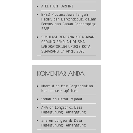
APEL HARI KARTINI
BPBD Provinsi Jawa Tengah
Hadiri dan Berkontribusi dalam
Penyusunan Bahan Pendamping
SPAB
SIMULASI BENCANA KEBAKARAN
GEDUNG SEKOLAH DI SMA
LABORATORIUM UPGRIS KOTA
SEMARANG, 14 APRIL 2026
KOMENTAR ANDA
khamid
on
fitur Pengendalian
Kas berbasis aplikasi
indah
on
Daftar Pejabat
ANA
on
Longsor di Desa
Pagergunung Temanggung
ana
on
Longsor di Desa
Pagergunung Temanggung