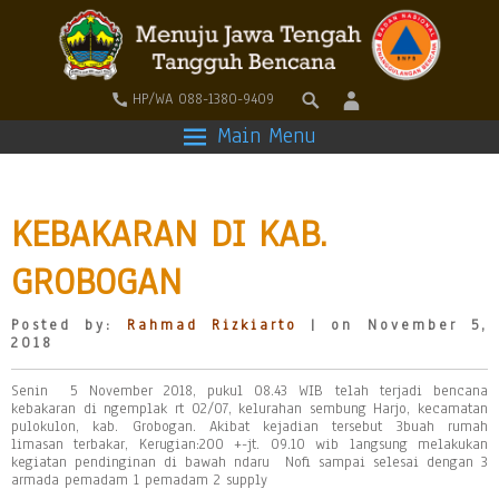
HP/WA 088-1380-9409
Main Menu
KEBAKARAN DI KAB.
GROBOGAN
Posted by:
Rahmad Rizkiarto
| on November 5,
2018
Senin 5 November 2018, pukul 08.43 WIB telah terjadi bencana
kebakaran di ngemplak rt 02/07, kelurahan sembung Harjo, kecamatan
pulokulon, kab. Grobogan. Akibat kejadian tersebut 3buah rumah
limasan terbakar, Kerugian:200 +-jt. 09.10 wib langsung melakukan
kegiatan pendinginan di bawah ndaru Nofi sampai selesai dengan 3
armada pemadam 1 pemadam 2 supply